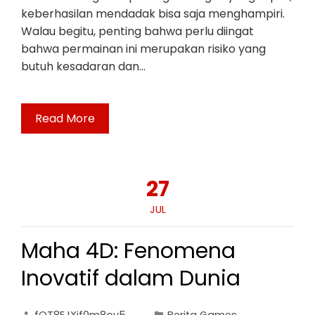
keberhasilan mendadak bisa saja menghampiri.
Walau begitu, penting bahwa perlu diingat
bahwa permainan ini merupakan risiko yang
butuh kesadaran dan…
Read More
27
JUL
Maha 4D: Fenomena
Inovatif dalam Dunia