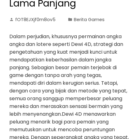
Lama Panjang
fOT8EJXjf0m8ov5
Berita Games
Dalam perjudian, khususnya permainan angka
angka dan lotere seperti Dewi 4D, strategi dan
pengetahuan yang kuat menjadi kunci untuk
mendapatkan keberhasilan dalam jangka
panjang. Sebagian besar pemain terjebak di
game dengan tanpa arah yang tegas,
mendapati diri dalam kerugian serius. Tetapi,
dengan cara yang bijak dan metode yang tepat,
semua orang sanggup memperbesar peluang
mereka dan merasakan sensasi bermain yang
lebih menyenangkan.Dewi 4D menawarkan
peluang menarik bagi para pemain yang
memutuskan untuk mencoba peruntungan
mereka. Dengan seperangkat angka yang tepat,