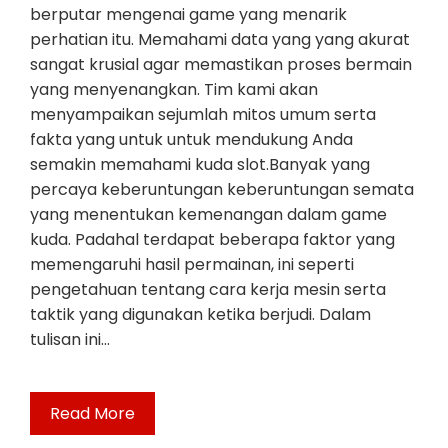
berputar mengenai game yang menarik
perhatian itu. Memahami data yang yang akurat
sangat krusial agar memastikan proses bermain
yang menyenangkan. Tim kami akan
menyampaikan sejumlah mitos umum serta
fakta yang untuk untuk mendukung Anda
semakin memahami kuda slot.Banyak yang
percaya keberuntungan keberuntungan semata
yang menentukan kemenangan dalam game
kuda. Padahal terdapat beberapa faktor yang
memengaruhi hasil permainan, ini seperti
pengetahuan tentang cara kerja mesin serta
taktik yang digunakan ketika berjudi. Dalam
tulisan ini…
Read More