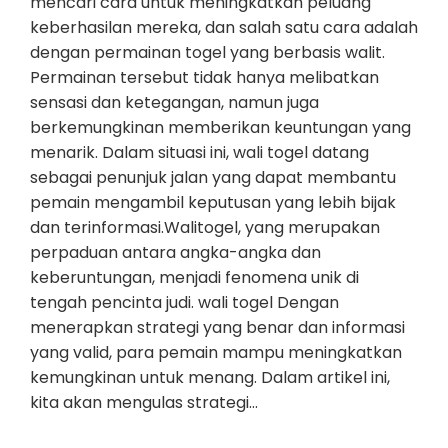
mencari cara untuk meningkatkan peluang
keberhasilan mereka, dan salah satu cara adalah
dengan permainan togel yang berbasis walit.
Permainan tersebut tidak hanya melibatkan
sensasi dan ketegangan, namun juga
berkemungkinan memberikan keuntungan yang
menarik. Dalam situasi ini, wali togel datang
sebagai penunjuk jalan yang dapat membantu
pemain mengambil keputusan yang lebih bijak
dan terinformasi.Walitogel, yang merupakan
perpaduan antara angka-angka dan
keberuntungan, menjadi fenomena unik di
tengah pencinta judi. wali togel Dengan
menerapkan strategi yang benar dan informasi
yang valid, para pemain mampu meningkatkan
kemungkinan untuk menang. Dalam artikel ini,
kita akan mengulas strategi…