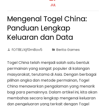
JUL
Mengenal Togel China:
Panduan Lengkap
Keluaran dan Data
fOT8EJXjf0m8ov5
Berita Games
Togel China telah menjadi salah satu bentuk
permainan yang sangat populer di kalangan
masyarakat, terutama di Asia. Dengan berbagai
pilihan angka dan metode permainan, Togel
China menawarkan pengalaman yang menarik
bagi para pemainnya. Dalam artikel ini, kita akan
membahas secara lengkap mengenai keluaran
dan pengeluaran yang terkait dengan Togel