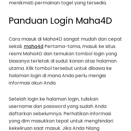
menikmati permainan togel yang tersedia.
Panduan Login Maha4D
Cara masuk di Maha4D sangat mudah dan cepat
sekali.
maha4d
Pertama-tama, masuk ke situs
resmi Maha4D dan temukan tombol login yang
biasanya terletak di sudut kanan atas halaman
utama. Klik tombol tersebut untuk dibawa ke
halaman login di mana Anda perlu mengisi
informasi akun Anda.
Setelah login ke halaman login, tuliskan
username dan password yang sudah Anda
daftarkan sebelumnya. Perhatikan informasi
yang dim masukkan tepat untuk menghindari
kekeliruan saat masuk. Jika Anda hilang