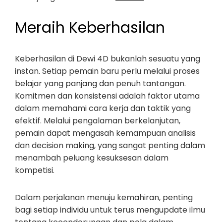
Meraih Keberhasilan
Keberhasilan di Dewi 4D bukanlah sesuatu yang
instan. Setiap pemain baru perlu melalui proses
belajar yang panjang dan penuh tantangan.
Komitmen dan konsistensi adalah faktor utama
dalam memahami cara kerja dan taktik yang
efektif. Melalui pengalaman berkelanjutan,
pemain dapat mengasah kemampuan analisis
dan decision making, yang sangat penting dalam
menambah peluang kesuksesan dalam
kompetisi.
Dalam perjalanan menuju kemahiran, penting
bagi setiap individu untuk terus mengupdate ilmu