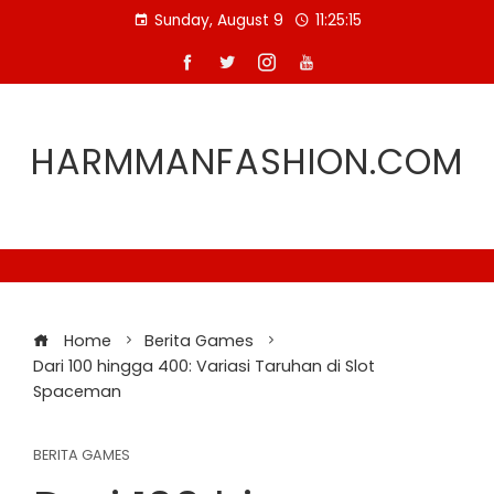
Skip
Sunday, August 9
11:25:16
to
content
HARMMANFASHION.COM
Home
Berita Games
Dari 100 hingga 400: Variasi Taruhan di Slot
Spaceman
BERITA GAMES