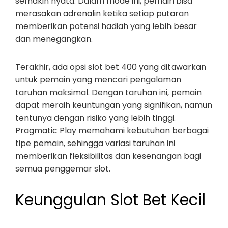
semakin nyata. Dalam mode ini, pemain bisa
merasakan adrenalin ketika setiap putaran
memberikan potensi hadiah yang lebih besar
dan menegangkan.
Terakhir, ada opsi slot bet 400 yang ditawarkan
untuk pemain yang mencari pengalaman
taruhan maksimal. Dengan taruhan ini, pemain
dapat meraih keuntungan yang signifikan, namun
tentunya dengan risiko yang lebih tinggi.
Pragmatic Play memahami kebutuhan berbagai
tipe pemain, sehingga variasi taruhan ini
memberikan fleksibilitas dan kesenangan bagi
semua penggemar slot.
Keunggulan Slot Bet Kecil