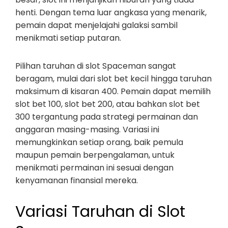
henti. Dengan tema luar angkasa yang menarik,
pemain dapat menjelajahi galaksi sambil
menikmati setiap putaran.
Pilihan taruhan di slot Spaceman sangat
beragam, mulai dari slot bet kecil hingga taruhan
maksimum di kisaran 400. Pemain dapat memilih
slot bet 100, slot bet 200, atau bahkan slot bet
300 tergantung pada strategi permainan dan
anggaran masing-masing. Variasi ini
memungkinkan setiap orang, baik pemula
maupun pemain berpengalaman, untuk
menikmati permainan ini sesuai dengan
kenyamanan finansial mereka.
Variasi Taruhan di Slot