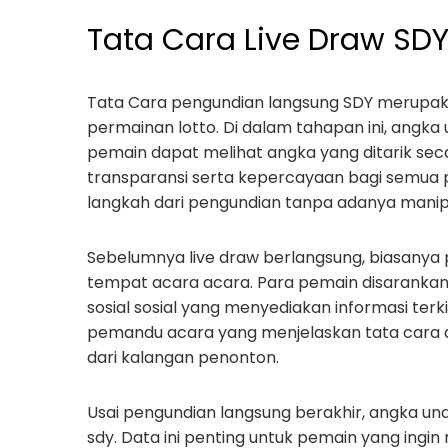
Tata Cara Live Draw SD
Tata Cara pengundian langsung SDY merupak
permainan lotto. Di dalam tahapan ini, angk
pemain dapat melihat angka yang ditarik sec
transparansi serta kepercayaan bagi semua
langkah dari pengundian tanpa adanya manipu
Sebelumnya live draw berlangsung, biasanya p
tempat acara acara. Para pemain disarankan a
sosial sosial yang menyediakan informasi terk
pemandu acara yang menjelaskan tata cara 
dari kalangan penonton.
Usai pengundian langsung berakhir, angka u
sdy. Data ini penting untuk pemain yang ingin