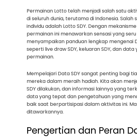
Permainan Lotto telah menjadi salah satu akti
di seluruh dunia, terutama di Indonesia. Salah
individu adalah Lotto SDY. Dengan mekanisme
permainan ini menawarkan sensasi yang seru ba
menyampaikan panduan lengkap mengenai Data
seperti live draw SDY, keluaran SDY, dan da
permainan.
Mempelajari Data SDY sangat penting bagi t
mereka dalam meraih hadiah. Kita akan menje
SDY dilakukan, dan informasi lainnya yang te
data yang tepat dan pengetahuan yang mend
baik saat berpartisipasi dalam aktivitas ini. 
ditawarkannya.
Pengertian dan Peran D