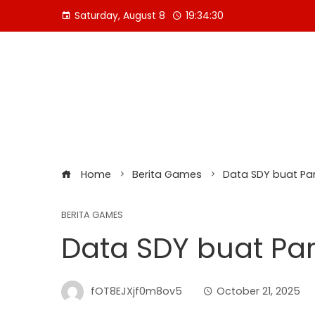
Skip
Saturday, August 8
19:34:31
to
content
Home
Berita Games
Data SDY buat Par
BERITA GAMES
Data SDY buat Part
fOT8EJXjf0m8ov5
October 21, 2025