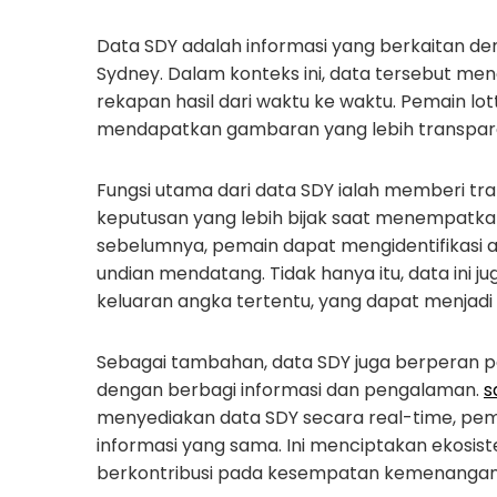
Data SDY adalah informasi yang berkaitan deng
Sydney. Dalam konteks ini, data tersebut men
rekapan hasil dari waktu ke waktu. Pemain lo
mendapatkan gambaran yang lebih transparan
Fungsi utama dari data SDY ialah memberi 
keputusan yang lebih bijak saat menempatkan 
sebelumnya, pemain dapat mengidentifikasi 
undian mendatang. Tidak hanya itu, data ini 
keluaran angka tertentu, yang dapat menjadi
Sebagai tambahan, data SDY juga berperan 
dengan berbagi informasi dan pengalaman.
s
menyediakan data SDY secara real-time, pemai
informasi yang sama. Ini menciptakan ekos
berkontribusi pada kesempatan kemenangan y