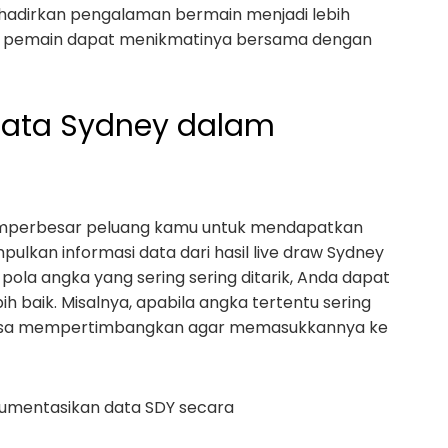
hadirkan pengalaman bermain menjadi lebih
ua pemain dapat menikmatinya bersama dengan
ata Sydney dalam
emperbesar peluang kamu untuk mendapatkan
kan informasi data dari hasil live draw Sydney
s pola angka yang sering sering ditarik, Anda dapat
 baik. Misalnya, apabila angka tertentu sering
 bisa mempertimbangkan agar memasukkannya ke
okumentasikan data SDY secara