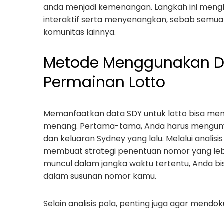
anda menjadi kemenangan. Langkah ini meng
interaktif serta menyenangkan, sebab sem
komunitas lainnya.
Metode Menggunakan D
Permainan Lotto
Memanfaatkan data SDY untuk lotto bisa m
menang. Pertama-tama, Anda harus mengumpul
dan keluaran Sydney yang lalu. Melalui analisi
membuat strategi penentuan nomor yang lebih
muncul dalam jangka waktu tertentu, Anda
dalam susunan nomor kamu.
Selain analisis pola, penting juga agar mend