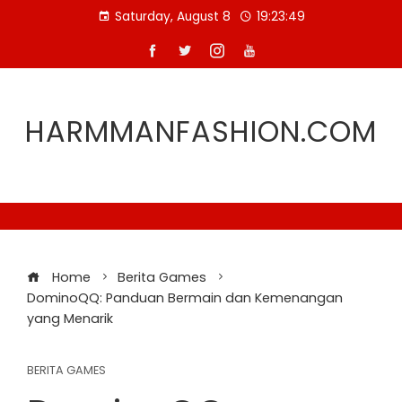
Skip
Saturday, August 8
19:23:50
to
content
HARMMANFASHION.COM
Home
Berita Games
DominoQQ: Panduan Bermain dan Kemenangan
yang Menarik
BERITA GAMES