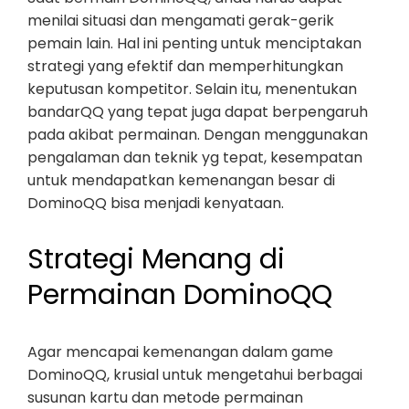
menilai situasi dan mengamati gerak-gerik
pemain lain. Hal ini penting untuk menciptakan
strategi yang efektif dan memperhitungkan
keputusan kompetitor. Selain itu, menentukan
bandarQQ yang tepat juga dapat berpengaruh
pada akibat permainan. Dengan menggunakan
pengalaman dan teknik yg tepat, kesempatan
untuk mendapatkan kemenangan besar di
DominoQQ bisa menjadi kenyataan.
Strategi Menang di
Permainan DominoQQ
Agar mencapai kemenangan dalam game
DominoQQ, krusial untuk mengetahui berbagai
susunan kartu dan metode permainan