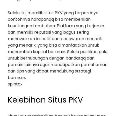
Selain itu, memilih situs PKV yang terpercaya
contohnya harapanqq bisa memberikan
keuntungan tambahan. Platform yang terjamin
dan memiliki reputasi yang bagus sering
menawarkan insentif dan penawaran menarik
yang menarik, yang bisa dimanfaatkan untuk
menambah kapital bermain. Selalu pastikan pula
untuk berhubungan dengan bandarqq dan
pemain lainnya agar mendapatkan pemahaman
dan tips yang dapat mendukung strategi
bermain.
spintax
Kelebihan Situs PKV