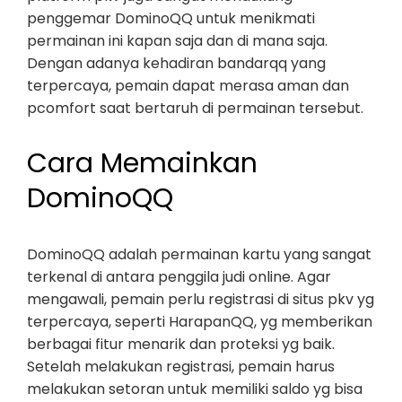
penggemar DominoQQ untuk menikmati
permainan ini kapan saja dan di mana saja.
Dengan adanya kehadiran bandarqq yang
terpercaya, pemain dapat merasa aman dan
pcomfort saat bertaruh di permainan tersebut.
Cara Memainkan
DominoQQ
DominoQQ adalah permainan kartu yang sangat
terkenal di antara penggila judi online. Agar
mengawali, pemain perlu registrasi di situs pkv yg
terpercaya, seperti HarapanQQ, yg memberikan
berbagai fitur menarik dan proteksi yg baik.
Setelah melakukan registrasi, pemain harus
melakukan setoran untuk memiliki saldo yg bisa