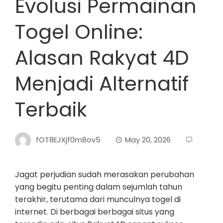
Evolusi Permainan
Togel Online:
Alasan Rakyat 4D
Menjadi Alternatif
Terbaik
fOT8EJXjf0m8ov5
May 20, 2026
Jagat perjudian sudah merasakan perubahan
yang begitu penting dalam sejumlah tahun
terakhir, terutama dari munculnya togel di
internet. Di berbagai berbagai situs yang