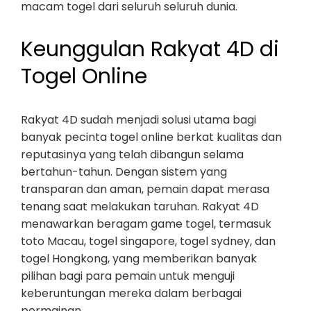
macam togel dari seluruh seluruh dunia.
Keunggulan Rakyat 4D di
Togel Online
Rakyat 4D sudah menjadi solusi utama bagi
banyak pecinta togel online berkat kualitas dan
reputasinya yang telah dibangun selama
bertahun-tahun. Dengan sistem yang
transparan dan aman, pemain dapat merasa
tenang saat melakukan taruhan. Rakyat 4D
menawarkan beragam game togel, termasuk
toto Macau, togel singapore, togel sydney, dan
togel Hongkong, yang memberikan banyak
pilihan bagi para pemain untuk menguji
keberuntungan mereka dalam berbagai
permainan.