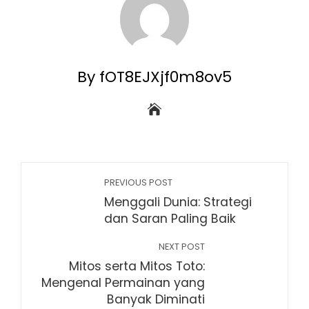
By fOT8EJXjf0m8ov5
PREVIOUS POST
Menggali Dunia: Strategi
dan Saran Paling Baik
NEXT POST
Mitos serta Mitos Toto:
Mengenal Permainan yang
Banyak Diminati