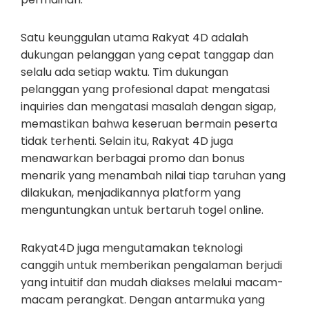
Satu keunggulan utama Rakyat 4D adalah
dukungan pelanggan yang cepat tanggap dan
selalu ada setiap waktu. Tim dukungan
pelanggan yang profesional dapat mengatasi
inquiries dan mengatasi masalah dengan sigap,
memastikan bahwa keseruan bermain peserta
tidak terhenti. Selain itu, Rakyat 4D juga
menawarkan berbagai promo dan bonus
menarik yang menambah nilai tiap taruhan yang
dilakukan, menjadikannya platform yang
menguntungkan untuk bertaruh togel online.
Rakyat4D juga mengutamakan teknologi
canggih untuk memberikan pengalaman berjudi
yang intuitif dan mudah diakses melalui macam-
macam perangkat. Dengan antarmuka yang