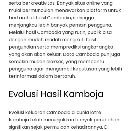
serta berkreativitas. Banyak situs online yang
mulai bermunculan menawarkan platform untuk
bertaruh di hasil Cambodia, sehingga
menjangkau lebih banyak pemain pengguna.
Melalui hasil Cambodia yang rutin, publik bisa
dengan mudah mudah mengikuti hasil
pengundian serta memprediksi angka-angka
yang akan akan keluar. Data Cambodia pun juga
semakin mudah diakses, yang membantu
pengguna agar mengambil keputusan yang lebih
terinformasi dalam bertaruh.
Evolusi Hasil Kamboja
Evolusi keluaran Cambodia di dunia lotre
kamboja telah menunjukkan banyak perubahan
signifikan sejak permulaan kehadirannya. Di