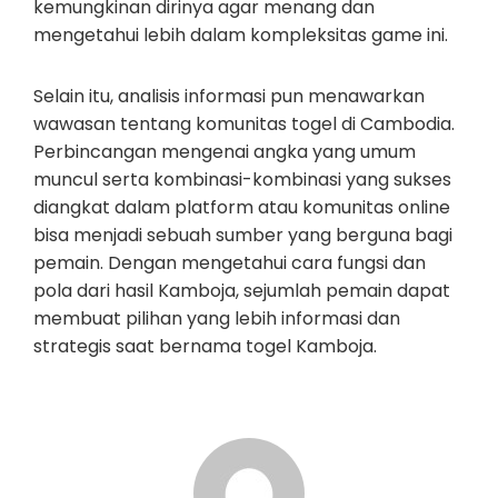
kemungkinan dirinya agar menang dan
mengetahui lebih dalam kompleksitas game ini.
Selain itu, analisis informasi pun menawarkan
wawasan tentang komunitas togel di Cambodia.
Perbincangan mengenai angka yang umum
muncul serta kombinasi-kombinasi yang sukses
diangkat dalam platform atau komunitas online
bisa menjadi sebuah sumber yang berguna bagi
pemain. Dengan mengetahui cara fungsi dan
pola dari hasil Kamboja, sejumlah pemain dapat
membuat pilihan yang lebih informasi dan
strategis saat bernama togel Kamboja.