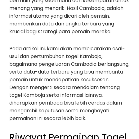
bermain yang sederhana dan kesempatan untuk
menang yang menarik. Hasil Cambodia, adalah
informasi utama yang dicari oleh pemain,
memberikan data dan angka terbaru yang
krusial bagi strategi para pemain mereka.
Pada artikel ini, kami akan membicarakan asal-
usul dan pertumbuhan togel Kamboja,
bagaimana pengeluaran Cambodia berlangsung,
serta data-data terbaru yang bisa membantu
pemain untuk mendapatkan kesuksesan.
Dengan mengerti secara mendalam tentang
togel Kamboja serta informasi lainnya,
diharapkan pembaca bisa lebih cerdas dalam
mengambil keputusan serta menghayati
permainan ini secara lebih baik.
Riwayat Permainan Togel