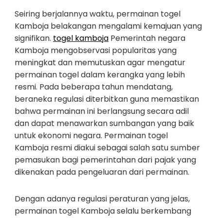
Seiring berjalannya waktu, permainan togel
Kamboja belakangan mengalami kemajuan yang
signifikan.
togel kamboja
Pemerintah negara
Kamboja mengobservasi popularitas yang
meningkat dan memutuskan agar mengatur
permainan togel dalam kerangka yang lebih
resmi. Pada beberapa tahun mendatang,
beraneka regulasi diterbitkan guna memastikan
bahwa permainan ini berlangsung secara adil
dan dapat menawarkan sumbangan yang baik
untuk ekonomi negara. Permainan togel
Kamboja resmi diakui sebagai salah satu sumber
pemasukan bagi pemerintahan dari pajak yang
dikenakan pada pengeluaran dari permainan.
Dengan adanya regulasi peraturan yang jelas,
permainan togel Kamboja selalu berkembang