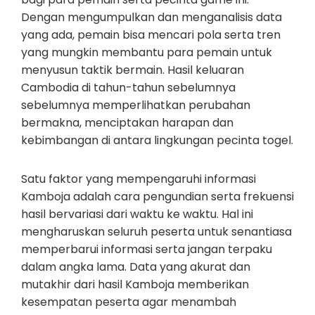
Dengan mengumpulkan dan menganalisis data
yang ada, pemain bisa mencari pola serta tren
yang mungkin membantu para pemain untuk
menyusun taktik bermain. Hasil keluaran
Cambodia di tahun-tahun sebelumnya
sebelumnya memperlihatkan perubahan
bermakna, menciptakan harapan dan
kebimbangan di antara lingkungan pecinta togel.
Satu faktor yang mempengaruhi informasi
Kamboja adalah cara pengundian serta frekuensi
hasil bervariasi dari waktu ke waktu. Hal ini
mengharuskan seluruh peserta untuk senantiasa
memperbarui informasi serta jangan terpaku
dalam angka lama. Data yang akurat dan
mutakhir dari hasil Kamboja memberikan
kesempatan peserta agar menambah