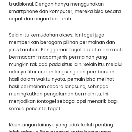
tradisional. Dengan hanya menggunakan
smartphone dan komputer, mereka bisa secara
cepat dan ringan bertaruh.
Selain itu kemudahan akses, Iontogel juga
memberikan beragam pilihan permainan dan
jenis taruhan. Penggemar togel dapat menikmati
bermacam-macam jenis permainan yang
mungkin tak ada pada situs lain. Selain itu, melalui
adanya fitur undian langsung dan pembaruan
hasil dalam waktu nyata, pemain bisa melihat
hasil permainan secara langsung, sehingga
meningkatkan pengalaman bermain itu. Ini
menjadikan Iontogel sebagai opsi menarik bagi
semua pencinta togel.
Keuntungan lainnya yang tidak kalah penting