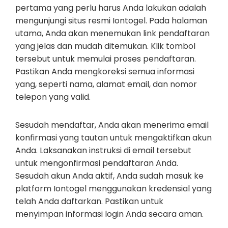
pertama yang perlu harus Anda lakukan adalah
mengunjungi situs resmi Iontogel. Pada halaman
utama, Anda akan menemukan link pendaftaran
yang jelas dan mudah ditemukan. Klik tombol
tersebut untuk memulai proses pendaftaran.
Pastikan Anda mengkoreksi semua informasi
yang, seperti nama, alamat email, dan nomor
telepon yang valid.
Sesudah mendaftar, Anda akan menerima email
konfirmasi yang tautan untuk mengaktifkan akun
Anda. Laksanakan instruksi di email tersebut
untuk mengonfirmasi pendaftaran Anda.
Sesudah akun Anda aktif, Anda sudah masuk ke
platform Iontogel menggunakan kredensial yang
telah Anda daftarkan. Pastikan untuk
menyimpan informasi login Anda secara aman.