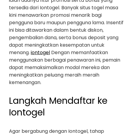
ialah adanya fitur promosi serta bonus yang
tersedia dari Iontogel. Banyak situs togel masa
kini menawarkan promosi menarik bagi
pengguna baru maupun pengguna lama. Insentif
ini bisa ditawarkan dalam bentuk diskon,
pengembalian dana, serta bonus deposit yang
dapat meningkatkan kesempatan untuk
menang.
iontogel
Dengan memanfaatkan
menggunakan berbagai penawaran ini, pemain
dapat memaksimalkan modal mereka dan
meningkatkan peluang meraih meraih
kemenangan.
Langkah Mendaftar ke
Iontogel
Agar bergabung dengan Iontogel, tahap