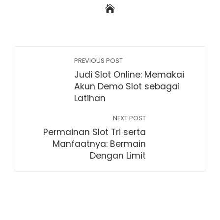
PREVIOUS POST
Judi Slot Online: Memakai
Akun Demo Slot sebagai
Latihan
NEXT POST
Permainan Slot Tri serta
Manfaatnya: Bermain
Dengan Limit