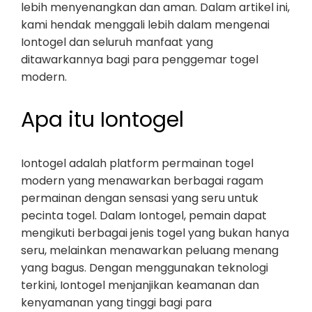
lebih menyenangkan dan aman. Dalam artikel ini,
kami hendak menggali lebih dalam mengenai
Iontogel dan seluruh manfaat yang
ditawarkannya bagi para penggemar togel
modern.
Apa itu Iontogel
Iontogel adalah platform permainan togel
modern yang menawarkan berbagai ragam
permainan dengan sensasi yang seru untuk
pecinta togel. Dalam Iontogel, pemain dapat
mengikuti berbagai jenis togel yang bukan hanya
seru, melainkan menawarkan peluang menang
yang bagus. Dengan menggunakan teknologi
terkini, Iontogel menjanjikan keamanan dan
kenyamanan yang tinggi bagi para