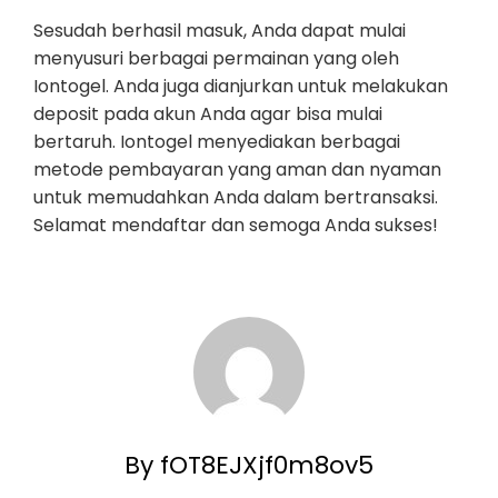
Sesudah berhasil masuk, Anda dapat mulai
menyusuri berbagai permainan yang oleh
Iontogel. Anda juga dianjurkan untuk melakukan
deposit pada akun Anda agar bisa mulai
bertaruh. Iontogel menyediakan berbagai
metode pembayaran yang aman dan nyaman
untuk memudahkan Anda dalam bertransaksi.
Selamat mendaftar dan semoga Anda sukses!
By fOT8EJXjf0m8ov5