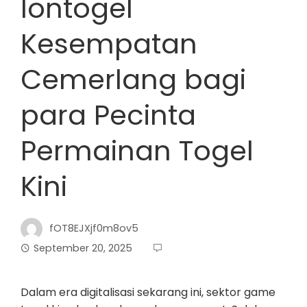
Iontogel
Kesempatan
Cemerlang bagi
para Pecinta
Permainan Togel
Kini
fOT8EJXjf0m8ov5
September 20, 2025
Dalam era digitalisasi sekarang ini, sektor game