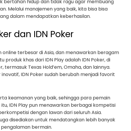
ntuk bertahan hidup dan tidak ragu agar membuang
. Melalui manajemen yang baik, kita bisa bisa
uang dalam mendapatkan keberhasilan.
er dan IDN Poker
 online terbesar di Asia, dan menawarkan beragam
 produk khas dari IDN Play adalah IDN Poker, di
 termasuk Texas Hold’em, Omaha, dan lainnya.
r inovatif, IDN Poker sudah berubah menjadi favorit
erta keamanan yang baik, sehingga para pemain
 itu, IDN Play pun menawarkan berbagai kompetisi
rkompetisi dengan lawan dari seluruh Asia.
uga disediakan untuk mendatangkan lebih banyak
i pengalaman bermain.