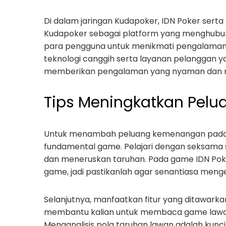
Di dalam jaringan Kudapoker, IDN Poker serta
Kudapoker sebagai platform yang menghub
para pengguna untuk menikmati pengalaman 
teknologi canggih serta layanan pelanggan y
memberikan pengalaman yang nyaman dan 
Tips Meningkatkan Pel
Untuk menambah peluang kemenangan pada k
fundamental game. Pelajari dengan seksama 
dan meneruskan taruhan. Pada game IDN Pok
game, jadi pastikanlah agar senantiasa menge
Selanjutnya, manfaatkan fitur yang ditawarkan
membantu kalian untuk membaca game lawan 
Menganalisis pola taruhan lawan adalah kunc