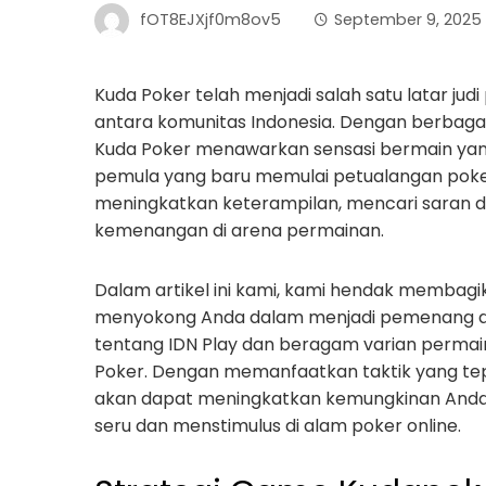
fOT8EJXjf0m8ov5
September 9, 2025
Kuda Poker telah menjadi salah satu latar judi
antara komunitas Indonesia. Dengan berbagai
Kuda Poker menawarkan sensasi bermain yan
pemula yang baru memulai petualangan poke
meningkatkan keterampilan, mencari saran d
kemenangan di arena permainan.
Dalam artikel ini kami, kami hendak membag
menyokong Anda dalam menjadi pemenang di
tentang IDN Play dan beragam varian permai
Poker. Dengan memanfaatkan taktik yang te
akan dapat meningkatkan kemungkinan Anda 
seru dan menstimulus di alam poker online.