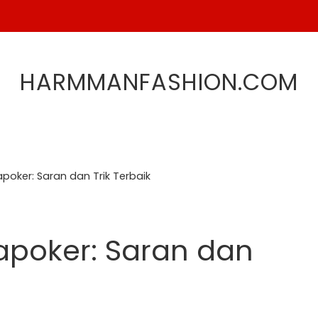
HARMMANFASHION.COM
apoker: Saran dan Trik Terbaik
apoker: Saran dan