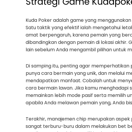
Strategi Game Kudapok
Kuda Poker adalah game yang menggunakan ta
Satu taktik yang efektif ialah mengetahui leta
amat berpengaruh, karena pemain yang berada
dibandingkan dengan pemain di lokasi akhir.
lain sebelum Anda mengambil pilihan untuk 
Di samping itu, penting agar memperhatika
punya cara bermain yang unik, dan melalui m
mendapatkan manfaat. Cobalah untuk menyes
cara bermain lawan. Jika kamu menghadapi s
memainkan lebih mode pasif serta memilih un
apabila Anda melawan pemain yang, Anda bis
Terakhir, manajemen chip merupakan aspek p
sangat terburu-buru dalam melakukan bet bes