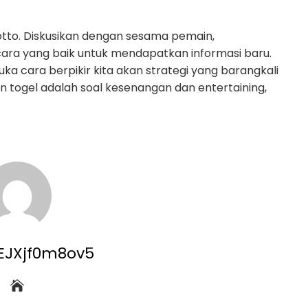
otto. Diskusikan dengan sesama pemain,
ara yang baik untuk mendapatkan informasi baru.
a cara berpikir kita akan strategi yang barangkali
n togel adalah soal kesenangan dan entertaining,
8EJXjf0m8ov5