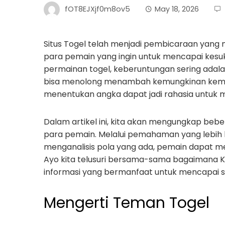
fOT8EJXjf0m8ov5
May 18, 2026
Situs Togel telah menjadi pembicaraan yang 
para pemain yang ingin untuk mencapai kesu
permainan togel, keberuntungan sering adala
bisa menolong menambah kemungkinan kem
menentukan angka dapat jadi rahasia untuk m
Dalam artikel ini, kita akan mengungkap beber
para pemain. Melalui pemahaman yang lebih 
menganalisis pola yang ada, pemain dapat m
Ayo kita telusuri bersama-sama bagaimana
informasi yang bermanfaat untuk mencapai su
Mengerti Teman Togel