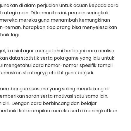
unakan di alam perjudian untuk acuan kepada cara
ategi main. Di komunitas ini, pemain seringkali
an mereka mereka guna menambah kemungkinan
an-teman, harapkan tiap orang bisa menyelesaikan
aik lagi.
, krusial agar mengetahui berbagai cara analisa
n data statistik serta pola game yang lalu untuk
ui mengetahui cara nomor-nomor spesifik tampil
umuskan strategi yg efektif guna berjudi.
at membangun suasana yang saling mendukung di
emberikan saran serta motivasi satu sama lain,
ri. Dengan cara berbincang dan belajar
rbaiki keterampilan mereka serta meningkatkan