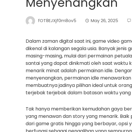
Menyenangkan
fOT8EJXjf0m8ov5
May 26, 2025
Dalam zaman digital saat ini, game video gam
dikenal di kalangan segala usia. Banyak jeni
masing-masing, mulai dari permainan petua
santai yang dapat dinikmati oleh saat waktu 
menarik minat adalah permainan idle. Denga
menyenangkan, permainan idle menawarkan k
membuatnya jadinya pilihan ideal untuk oran
terjebak terjebak dalam batasan waktu yang 
Tak hanya memberikan kemudahan gaya bermai
yang menawan dan story yang menarik. Baik p
dari game gratis hingga yang berbayar, opsi
berfungsi sebagai pengalihan yang sempurna 