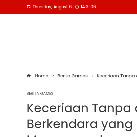
Skip
Thursday, August 6
14:31:06
to
content
Home
Berita Games
Keceriaan Tanpa
BERITA GAMES
Keceriaan Tanpa
Berkendara yang