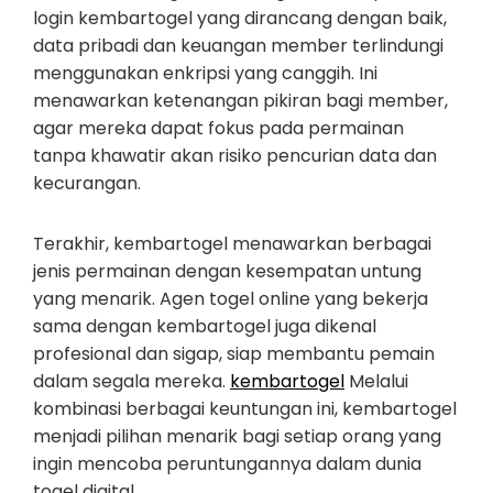
login kembartogel yang dirancang dengan baik,
data pribadi dan keuangan member terlindungi
menggunakan enkripsi yang canggih. Ini
menawarkan ketenangan pikiran bagi member,
agar mereka dapat fokus pada permainan
tanpa khawatir akan risiko pencurian data dan
kecurangan.
Terakhir, kembartogel menawarkan berbagai
jenis permainan dengan kesempatan untung
yang menarik. Agen togel online yang bekerja
sama dengan kembartogel juga dikenal
profesional dan sigap, siap membantu pemain
dalam segala mereka.
kembartogel
Melalui
kombinasi berbagai keuntungan ini, kembartogel
menjadi pilihan menarik bagi setiap orang yang
ingin mencoba peruntungannya dalam dunia
togel digital.