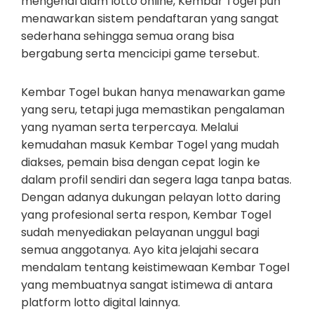
mengenal alam lotto online, Kembar Togel pun
menawarkan sistem pendaftaran yang sangat
sederhana sehingga semua orang bisa
bergabung serta mencicipi game tersebut.
Kembar Togel bukan hanya menawarkan game
yang seru, tetapi juga memastikan pengalaman
yang nyaman serta terpercaya. Melalui
kemudahan masuk Kembar Togel yang mudah
diakses, pemain bisa dengan cepat login ke
dalam profil sendiri dan segera laga tanpa batas.
Dengan adanya dukungan pelayan lotto daring
yang profesional serta respon, Kembar Togel
sudah menyediakan pelayanan unggul bagi
semua anggotanya. Ayo kita jelajahi secara
mendalam tentang keistimewaan Kembar Togel
yang membuatnya sangat istimewa di antara
platform lotto digital lainnya.