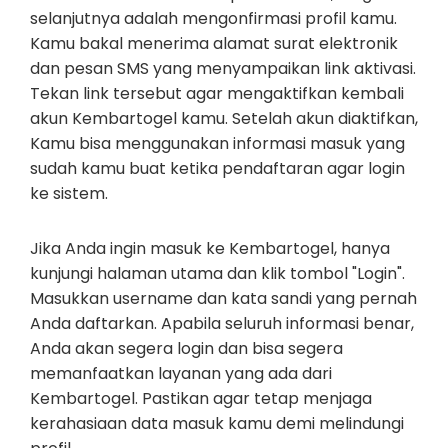
selanjutnya adalah mengonfirmasi profil kamu.
Kamu bakal menerima alamat surat elektronik
dan pesan SMS yang menyampaikan link aktivasi.
Tekan link tersebut agar mengaktifkan kembali
akun Kembartogel kamu. Setelah akun diaktifkan,
Kamu bisa menggunakan informasi masuk yang
sudah kamu buat ketika pendaftaran agar login
ke sistem.
Jika Anda ingin masuk ke Kembartogel, hanya
kunjungi halaman utama dan klik tombol "Login".
Masukkan username dan kata sandi yang pernah
Anda daftarkan. Apabila seluruh informasi benar,
Anda akan segera login dan bisa segera
memanfaatkan layanan yang ada dari
Kembartogel. Pastikan agar tetap menjaga
kerahasiaan data masuk kamu demi melindungi