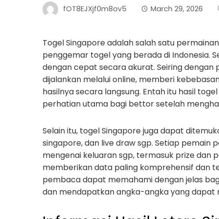
fOT8EJXjf0m8ov5
March 29, 2026
Togel Singapore adalah salah satu permainan
penggemar togel yang berada di Indonesia. S
dengan cepat secara akurat. Seiring dengan 
dijalankan melalui online, memberi kebebas
hasilnya secara langsung. Entah itu hasil toge
perhatian utama bagi bettor setelah mengha
Selain itu, togel Singapore juga dapat ditemuk
singapore, dan live draw sgp. Setiap pemain 
mengenai keluaran sgp, termasuk prize dan pool
memberikan data paling komprehensif dan t
pembaca dapat memahami dengan jelas bagai
dan mendapatkan angka-angka yang dapat