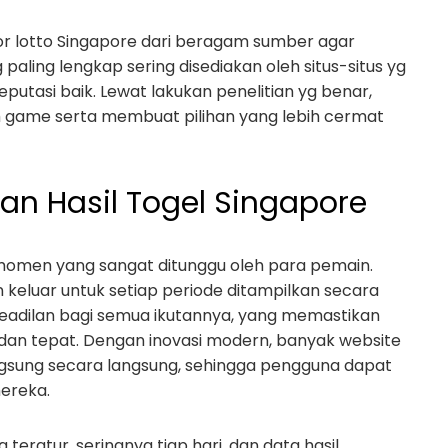
or lotto Singapore dari beragam sumber agar
aling lengkap sering disediakan oleh situs-situs yg
putasi baik. Lewat lakukan penelitian yg benar,
 game serta membuat pilihan yang lebih cermat
n Hasil Togel Singapore
 momen yang sangat ditunggu oleh para pemain.
keluar untuk setiap periode ditampilkan secara
 keadilan bagi semua ikutannya, yang memastikan
 dan tepat. Dengan inovasi modern, banyak website
ngsung secara langsung, sehingga pengguna dapat
ereka.
teratur, seringnya tiap hari, dan data hasil