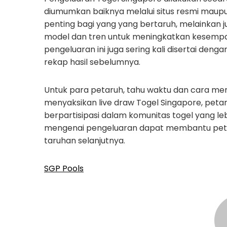
diumumkan baiknya melalui situs resmi maupu
penting bagi yang yang bertaruh, melainkan 
model dan tren untuk meningkatkan kesemp
pengeluaran ini juga sering kali disertai den
rekap hasil sebelumnya.
Untuk para petaruh, tahu waktu dan cara men
menyaksikan live draw Togel Singapore, peta
berpartisipasi dalam komunitas togel yang lebi
mengenai pengeluaran dapat membantu peta
taruhan selanjutnya.
SGP Pools