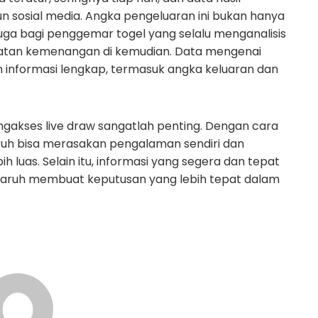
n sosial media. Angka pengeluaran ini bukan hanya
juga bagi penggemar togel yang selalu menganalisis
atan kemenangan di kemudian. Data mengenai
gan informasi lengkap, termasuk angka keluaran dan
gakses live draw sangatlah penting. Dengan cara
ruh bisa merasakan pengalaman sendiri dan
h luas. Selain itu, informasi yang segera dan tepat
ruh membuat keputusan yang lebih tepat dalam