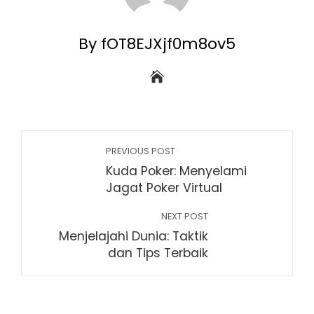
By fOT8EJXjf0m8ov5
PREVIOUS POST
Kuda Poker: Menyelami
Jagat Poker Virtual
NEXT POST
Menjelajahi Dunia: Taktik
dan Tips Terbaik