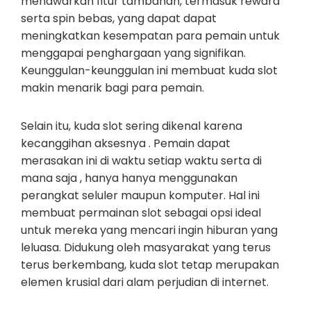
menawarkan fitur tambahan, termasuk reward
serta spin bebas, yang dapat dapat
meningkatkan kesempatan para pemain untuk
menggapai penghargaan yang signifikan.
Keunggulan-keunggulan ini membuat kuda slot
makin menarik bagi para pemain.
Selain itu, kuda slot sering dikenal karena
kecanggihan aksesnya . Pemain dapat
merasakan ini di waktu setiap waktu serta di
mana saja , hanya hanya menggunakan
perangkat seluler maupun komputer. Hal ini
membuat permainan slot sebagai opsi ideal
untuk mereka yang mencari ingin hiburan yang
leluasa. Didukung oleh masyarakat yang terus
terus berkembang, kuda slot tetap merupakan
elemen krusial dari alam perjudian di internet.