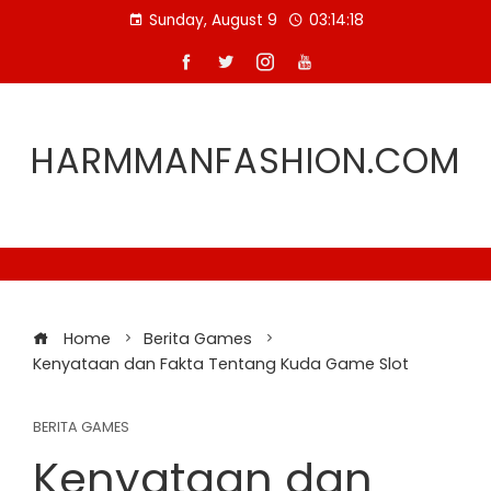
Skip
Sunday, August 9
03:14:19
to
content
HARMMANFASHION.COM
Home
Berita Games
Kenyataan dan Fakta Tentang Kuda Game Slot
BERITA GAMES
Kenyataan dan