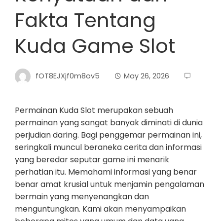
Fakta Tentang
Kuda Game Slot
fOT8EJXjf0m8ov5
May 26, 2026
Permainan Kuda Slot merupakan sebuah
permainan yang sangat banyak diminati di dunia
perjudian daring. Bagi penggemar permainan ini,
seringkali muncul beraneka cerita dan informasi
yang beredar seputar game ini menarik
perhatian itu. Memahami informasi yang benar
benar amat krusial untuk menjamin pengalaman
bermain yang menyenangkan dan
menguntungkan. Kami akan menyampaikan