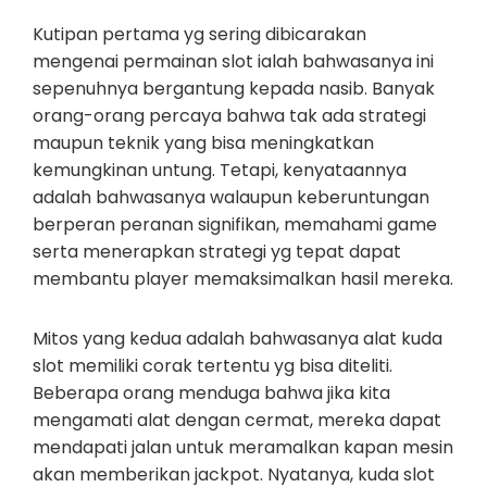
Kutipan pertama yg sering dibicarakan
mengenai permainan slot ialah bahwasanya ini
sepenuhnya bergantung kepada nasib. Banyak
orang-orang percaya bahwa tak ada strategi
maupun teknik yang bisa meningkatkan
kemungkinan untung. Tetapi, kenyataannya
adalah bahwasanya walaupun keberuntungan
berperan peranan signifikan, memahami game
serta menerapkan strategi yg tepat dapat
membantu player memaksimalkan hasil mereka.
Mitos yang kedua adalah bahwasanya alat kuda
slot memiliki corak tertentu yg bisa diteliti.
Beberapa orang menduga bahwa jika kita
mengamati alat dengan cermat, mereka dapat
mendapati jalan untuk meramalkan kapan mesin
akan memberikan jackpot. Nyatanya, kuda slot