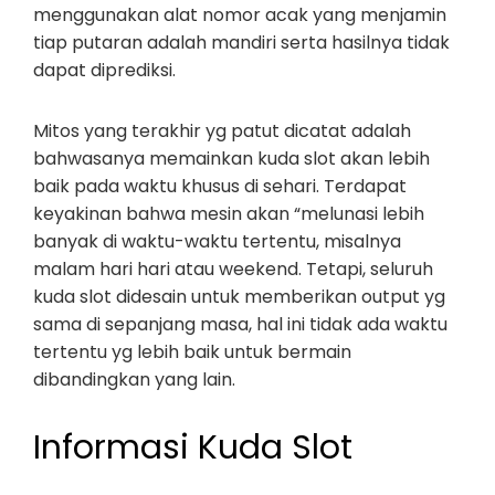
menggunakan alat nomor acak yang menjamin
tiap putaran adalah mandiri serta hasilnya tidak
dapat diprediksi.
Mitos yang terakhir yg patut dicatat adalah
bahwasanya memainkan kuda slot akan lebih
baik pada waktu khusus di sehari. Terdapat
keyakinan bahwa mesin akan “melunasi lebih
banyak di waktu-waktu tertentu, misalnya
malam hari hari atau weekend. Tetapi, seluruh
kuda slot didesain untuk memberikan output yg
sama di sepanjang masa, hal ini tidak ada waktu
tertentu yg lebih baik untuk bermain
dibandingkan yang lain.
Informasi Kuda Slot