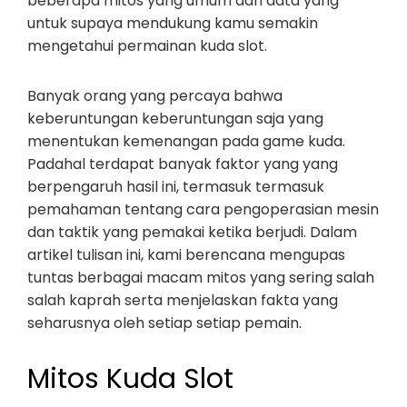
beberapa mitos yang umum dan data yang
untuk supaya mendukung kamu semakin
mengetahui permainan kuda slot.
Banyak orang yang percaya bahwa
keberuntungan keberuntungan saja yang
menentukan kemenangan pada game kuda.
Padahal terdapat banyak faktor yang yang
berpengaruh hasil ini, termasuk termasuk
pemahaman tentang cara pengoperasian mesin
dan taktik yang pemakai ketika berjudi. Dalam
artikel tulisan ini, kami berencana mengupas
tuntas berbagai macam mitos yang sering salah
salah kaprah serta menjelaskan fakta yang
seharusnya oleh setiap setiap pemain.
Mitos Kuda Slot