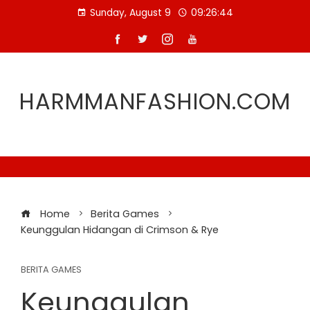
Skip
Sunday, August 9
09:26:44
to
content
HARMMANFASHION.COM
Home
Berita Games
Keunggulan Hidangan di Crimson & Rye
BERITA GAMES
Keunggulan