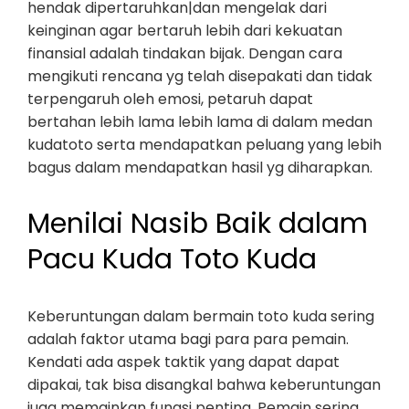
hendak dipertaruhkan|dan mengelak dari
keinginan agar bertaruh lebih dari kekuatan
finansial adalah tindakan bijak. Dengan cara
mengikuti rencana yg telah disepakati dan tidak
terpengaruh oleh emosi, petaruh dapat
bertahan lebih lama lebih lama di dalam medan
kudatoto serta mendapatkan peluang yang lebih
bagus dalam mendapatkan hasil yg diharapkan.
Menilai Nasib Baik dalam
Pacu Kuda Toto Kuda
Keberuntungan dalam bermain toto kuda sering
adalah faktor utama bagi para para pemain.
Kendati ada aspek taktik yang dapat dapat
dipakai, tak bisa disangkal bahwa keberuntungan
juga memainkan fungsi penting. Pemain sering