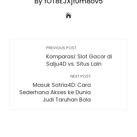
By fOT8EJXjf0m8ov5
PREVIOUS POST
Komparasi: Slot Gacor di
Salju4D vs. Situs Lain
NEXT POST
Masuk Satria4D: Cara
Sederhana Akses ke Dunia
Judi Taruhan Bola