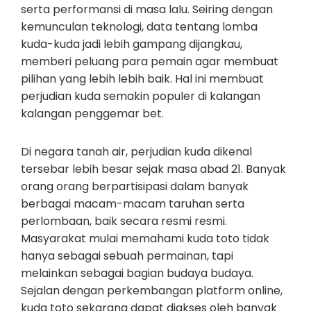
serta performansi di masa lalu. Seiring dengan
kemunculan teknologi, data tentang lomba
kuda-kuda jadi lebih gampang dijangkau,
memberi peluang para pemain agar membuat
pilihan yang lebih lebih baik. Hal ini membuat
perjudian kuda semakin populer di kalangan
kalangan penggemar bet.
Di negara tanah air, perjudian kuda dikenal
tersebar lebih besar sejak masa abad 21. Banyak
orang orang berpartisipasi dalam banyak
berbagai macam-macam taruhan serta
perlombaan, baik secara resmi resmi.
Masyarakat mulai memahami kuda toto tidak
hanya sebagai sebuah permainan, tapi
melainkan sebagai bagian budaya budaya.
Sejalan dengan perkembangan platform online,
kuda toto sekarang dapat diakses oleh banyak