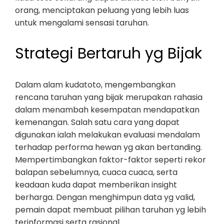
orang, menciptakan peluang yang lebih luas
untuk mengalami sensasi taruhan.
Strategi Bertaruh yg Bijak
Dalam alam kudatoto, mengembangkan
rencana taruhan yang bijak merupakan rahasia
dalam menambah kesempatan mendapatkan
kemenangan. Salah satu cara yang dapat
digunakan ialah melakukan evaluasi mendalam
terhadap performa hewan yg akan bertanding.
Mempertimbangkan faktor-faktor seperti rekor
balapan sebelumnya, cuaca cuaca, serta
keadaan kuda dapat memberikan insight
berharga. Dengan menghimpun data yg valid,
pemain dapat membuat pilihan taruhan yg lebih
terinformasi serta rasional.