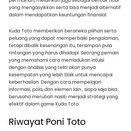
permainan, melainkan juga sebagai bentuk hobi
yang mengasyikkan serta bisa menjadi alternatif
dalam mendapatkan keuntungan finansial.
Kuda Toto memberikan beraneka pilihan serta
peluang yang dapat memperbaiki pengalaman,
tetapi dibalik kesenangan itu, tersimpan pula
rintangan yang harus dihadapi. Seorang pemain
yang memahami cara memadukan intuisi
dengan analisis yang teliti akan punya
kesempatan yang lebih baik untuk mencapai
keberhasilan. Dengan cara mempelajari
informasi, pola, dan elemen lain , siapa saja bisa
berusaha merubah nasib menjadi strategi yang
efektif dalam game Kuda Toto.
Riwayat Poni Toto