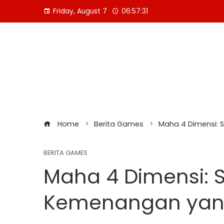
Skip
Friday, August 7
06:57:32
to
content
Home
Berita Games
Maha 4 Dimensi: 
BERITA GAMES
Maha 4 Dimensi: S
Kemenangan yang