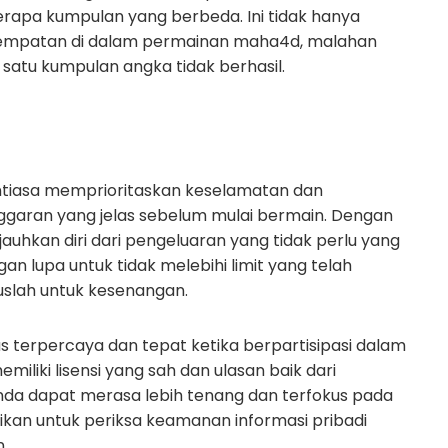
rapa kumpulan yang berbeda. Ini tidak hanya
empatan di dalam permainan maha4d, malahan
ka satu kumpulan angka tidak berhasil.
ntiasa memprioritaskan keselamatan dan
ggaran yang jelas sebelum mulai bermain. Dengan
auhkan diri dari pengeluaran yang tidak perlu yang
n lupa untuk tidak melebihi limit yang telah
uslah untuk kesenangan.
us terpercaya dan tepat ketika berpartisipasi dalam
iliki lisensi yang sah dan ulasan baik dari
Anda dapat merasa lebih tenang dan terfokus pada
ikan untuk periksa keamanan informasi pribadi
.