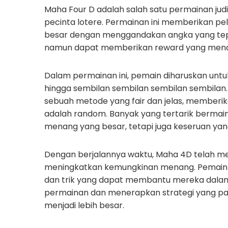
Maha Four D adalah salah satu permainan judi
pecinta lotere. Permainan ini memberikan 
besar dengan menggandakan angka yang tepat
namun dapat memberikan reward yang menar
Dalam permainan ini, pemain diharuskan untu
hingga sembilan sembilan sembilan sembilan.
sebuah metode yang fair dan jelas, memberi
adalah random. Banyak yang tertarik bermai
menang yang besar, tetapi juga keseruan yan
Dengan berjalannya waktu, Maha 4D telah m
meningkatkan kemungkinan menang. Pemain-p
dan trik yang dapat membantu mereka dala
permainan dan menerapkan strategi yang p
menjadi lebih besar.