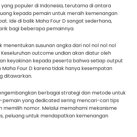
 yang populer di Indonesia, terutama di antara
peluang kepada pemain untuk meraih kemenangan
. Ide di balik Maha Four D sangat sederhana,
ik bagi beberapa pemainnya.
k menentukan susunan angka dari nol nol nol nol
 Keseluruhan outcome undian akan diatur oleh
kan keyakinan kepada peserta bahwa setiap output
n Maha Four D karena tidak hanya kesempatan
g ditawarkan.
engembangkan berbagai strategi dan metode untuk
emain yang dedicated sering mencari-cari tips
m memilih nomor. Melalui memahami mekanisme
as, peluang untuk mendapatkan kemenangan