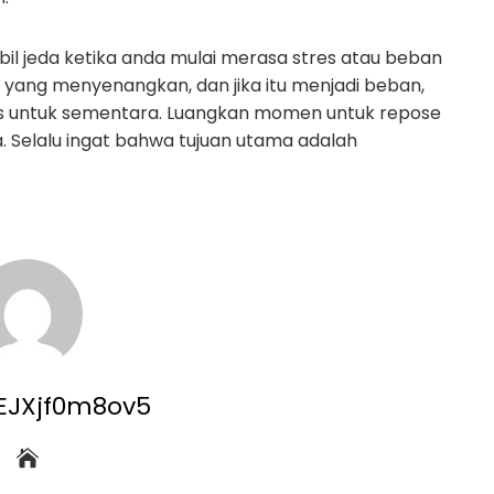
il jeda ketika anda mulai merasa stres atau beban
 yang menyenangkan, dan jika itu menjadi beban,
as untuk sementara. Luangkan momen untuk repose
Selalu ingat bahwa tujuan utama adalah
8EJXjf0m8ov5