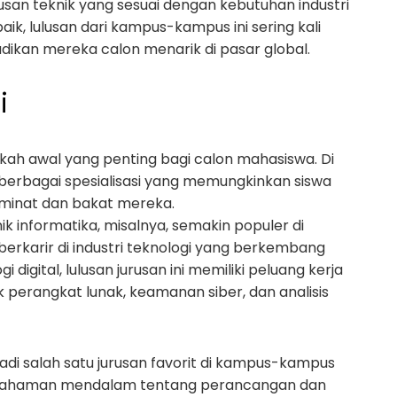
usan teknik yang sesuai dengan kebutuhan industri
aik, lulusan dari kampus-kampus ini sering kali
jadikan mereka calon menarik di pasar global.
i
gkah awal yang penting bagi calon mahasiswa. Di
berbagai spesialisasi yang memungkinkan siswa
minat dan bakat mereka.
ik informatika, misalnya, semakin populer di
berkarir di industri teknologi yang berkembang
igital, lulusan jurusan ini memiliki peluang kerja
k perangkat lunak, keamanan siber, dan analisis
enjadi salah satu jurusan favorit di kampus-kampus
 pemahaman mendalam tentang perancangan dan