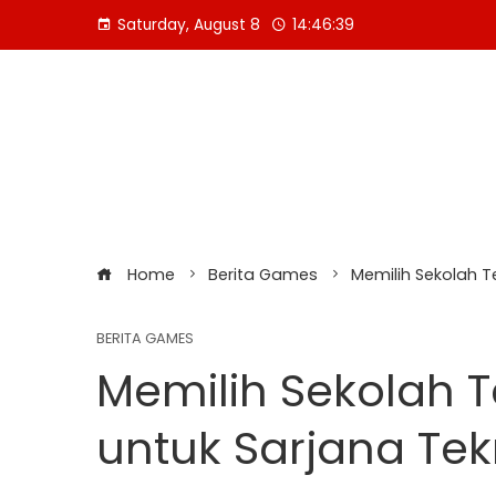
Skip
Saturday, August 8
14:46:40
to
content
Home
Berita Games
Memilih Sekolah Te
BERITA GAMES
Memilih Sekolah T
untuk Sarjana Tekn