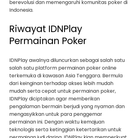
berevolusi dan memengaruhi komunitas poker di
Indonesia.
Riwayat IDNPlay
Permainan Poker
IDNPlay awalnya diluncurkan sebagai salah satu
salah satu platform permainan poker online
terkemuka di kawasan Asia Tenggara. Bermula
dari keinginan terhadap akses lebih mudah
mudah serta cepat untuk permainan poker,
IDNPlay diciptakan agar memberikan
pengalaman bermain berjudi yang nyaman dan
mengasyikkan untuk para penggemar
permainan ini. Dengan waktu kemajuan
teknologis serta ketinggian ketertarikan untuk
permainan judi daring, IDNPlay kian memperkuat