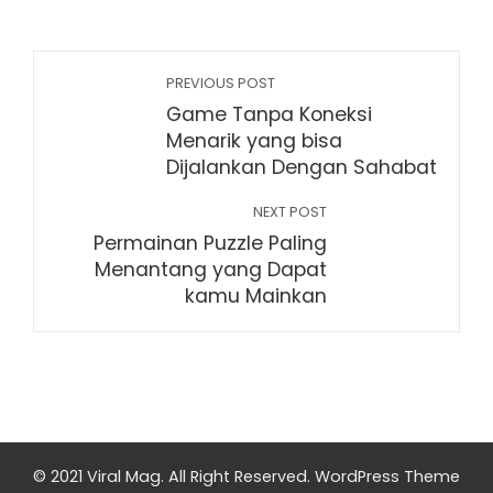
PREVIOUS POST
Game Tanpa Koneksi
Menarik yang bisa
Dijalankan Dengan Sahabat
NEXT POST
Permainan Puzzle Paling
Menantang yang Dapat
kamu Mainkan
© 2021 Viral Mag. All Right Reserved.
WordPress Theme