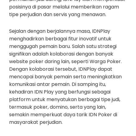
posisinya di pasar melalui memberikan ragam
tipe perjudian dan servis yang menawan.
Sejalan dengan berjalannya masa, IDNPlay
menghadirkan berbagai fitur inovatif untuk
menggugah pemain baru. Salah satu strategi
signifikan adalah kolaborasi dengan banyak
website poker daring lain, seperti Warga Poker.
Dengan kolaborasi tersebut, IDNPlay dapat
mencapai banyak pemain serta meningkatkan
komunikasi antar pemain. Di samping itu,
kehadiran IDN Play yang berfungsi sebagai
platform untuk menyatukan berbagai tipe judi,
termasuk poker, domino, serta yang lain,
semakin memperkuat daya tarik IDN Poker di
masyarakat perjudian.