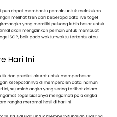
 ini pun dapat membantu pemain untuk melakukan
gan melihat tren dari beberapa data live togel
gka-angka yang memiliki peluang lebih besar untuk
optimal akan mengizinkan pemain untuk membuat
ogel SGP, baik pada waktu-waktu tertentu atau
 Hari Ini
aktik dan prediksi akurat untuk memperbesar
dengan ketepatannya di memperoleh data, namun
i ini, sejumlah angka yang sering terlihat dalam
Pengamat togel biasanya mengamati pola angka
m rangka meramal hasil di hari ini.
mpil, krusial juga untuk memperhitungkan suasana