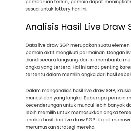
pembaruan terkini, pemain dapat meningkat
sesuai untuk lottery hari ini.
Analisis Hasil Live Draw
Data live draw SGP merupakan suatu elemen e
pemain aktif mengikuti permainan. Dengan l
diundi secara langsung, dan ini membantu m
angka yang tertera. Hal ini amat penting k
tertentu dalam memilih angka dari hasil sebe
Dalam menganalisis hasil live draw SGP, kru
muncul dan yang langka. Beberapa pemain m
kecenderungan untuk muncul lebih banyak dal
lebih memilih untuk memasukkan angka terse
analisis hasil dari live draw SGP dapat men
merumuskan strategi mereka.