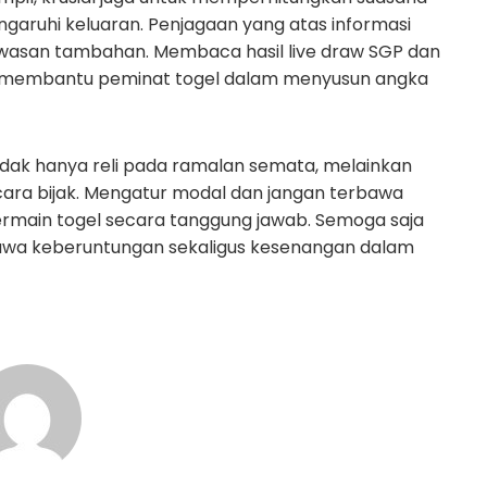
garuhi keluaran. Penjagaan yang atas informasi
awasan tambahan. Membaca hasil live draw SGP dan
t membantu peminat togel dalam menyusun angka
idak hanya reli pada ramalan semata, melainkan
cara bijak. Mengatur modal dan jangan terbawa
rmain togel secara tanggung jawab. Semoga saja
mbawa keberuntungan sekaligus kesenangan dalam