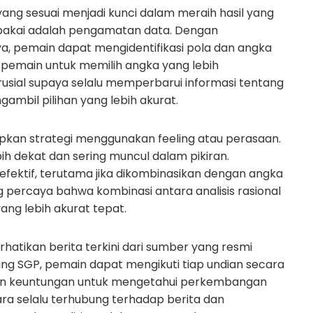
yang sesuai menjadi kunci dalam meraih hasil yang
pakai adalah pengamatan data. Dengan
a, pemain dapat mengidentifikasi pola dan angka
 pemain untuk memilih angka yang lebih
rusial supaya selalu memperbarui informasi tentang
gambil pilihan yang lebih akurat.
apkan strategi menggunakan feeling atau perasaan.
h dekat dan sering muncul dalam pikiran.
g efektif, terutama jika dikombinasikan dengan angka
 percaya bahwa kombinasi antara analisis rasional
ang lebih akurat tepat.
atikan berita terkini dari sumber yang resmi
ung SGP, pemain dapat mengikuti tiap undian secara
ikan keuntungan untuk mengetahui perkembangan
ra selalu terhubung terhadap berita dan