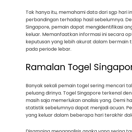
Tak hanya itu, memahami data dari sgp hari
perbandingan terhadap hasil sebelumnya. Den
Singapore, pemain dapat mengidentifikasi an
keluar. Memanfaatkan informasi ini secara 
keputusan yang lebih akurat dalam bermain t
pada periode lebar.
Ramalan Togel Singapore
Banyak sekali pemain togel sering mencari t
peluang dirinya. Togel Singapore terkenal 
masih saja memerlukan analisis yang. Demi har
statistik sebelumnya dapat menjadi acuan. 
yang keluar dalam beberapa hari terakhir dala
Disamping menganalisis angka yang sering ta