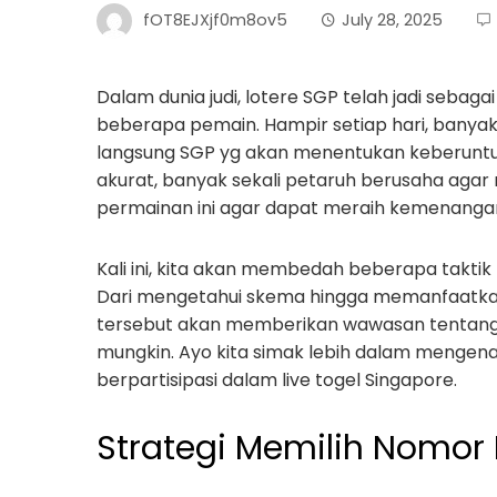
fOT8EJXjf0m8ov5
July 28, 2025
Dalam dunia judi, lotere SGP telah jadi seba
beberapa pemain. Hampir setiap hari, banyak 
langsung SGP yg akan menentukan keberuntung
akurat, banyak sekali petaruh berusaha aga
permainan ini agar dapat meraih kemenangan
Kali ini, kita akan membedah beberapa taktik
Dari mengetahui skema hingga memanfaatkan d
tersebut akan memberikan wawasan tentang
mungkin. Ayo kita simak lebih dalam mengenai 
berpartisipasi dalam live togel Singapore.
Strategi Memilih Nomor 