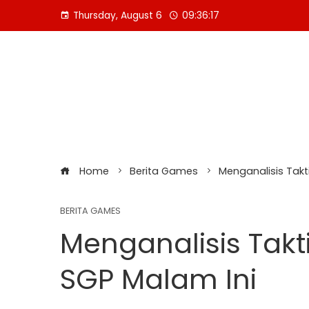
Skip
Thursday, August 6
09:36:18
to
content
Home
Berita Games
Menganalisis Takti
BERITA GAMES
Menganalisis Takti
SGP Malam Ini