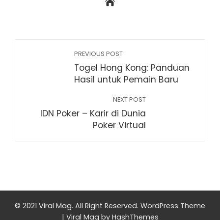
PREVIOUS POST
Togel Hong Kong: Panduan
Hasil untuk Pemain Baru
NEXT POST
IDN Poker – Karir di Dunia
Poker Virtual
© 2021 Viral Mag. All Right Reserved.
WordPress Theme
|
Viral Mag
by HashThemes