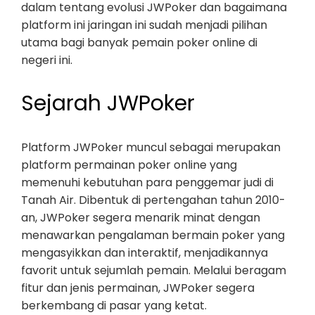
dalam tentang evolusi JWPoker dan bagaimana
platform ini jaringan ini sudah menjadi pilihan
utama bagi banyak pemain poker online di
negeri ini.
Sejarah JWPoker
Platform JWPoker muncul sebagai merupakan
platform permainan poker online yang
memenuhi kebutuhan para penggemar judi di
Tanah Air. Dibentuk di pertengahan tahun 2010-
an, JWPoker segera menarik minat dengan
menawarkan pengalaman bermain poker yang
mengasyikkan dan interaktif, menjadikannya
favorit untuk sejumlah pemain. Melalui beragam
fitur dan jenis permainan, JWPoker segera
berkembang di pasar yang ketat.