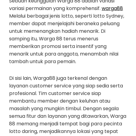
Sebuah keunggulan Warga 88 adalah variasi
variasi permainan yang komprehensif.
warga88
Melalui berbagai jenis lotto, seperti lotto Sydney,
member dapat menjelajahi beraneka peluang
untuk memenangkan hadiah menarik. Di
samping itu, Warga 88 terus menerus
memberikan promosi serta insentif yang
menarik untuk para anggota, menambah nilai
tambah untuk para pemain.
Di sisi lain, Warga88 juga terkenal dengan
layanan customer service yang siap sedia serta
profesional. Tim customer service siap
membantu member dengan keluhan atau
masalah yang mungkin timbul. Dengan segala
semua fitur dan layanan yang ditawarkan, Warga
88 memang menjadi tempat bagi para pecinta
lotto daring, menjadikannya lokasi yang tepat