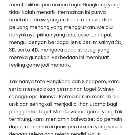
memfasilitasi permainan togel Hongkong yang
tidak kalah menarik. Permainan ini punya
timetable draw yang unik dan menawarkan
peluang menang yang menggiurkan. Melalui
banyaknya pilihan yang ada, peserta dapat
menguji dengan berbagai jenis bet, misalnya 2D,
3D, serta 4D, mengacu pada strategi yang
mereka gunakan. Perbedaan ini membuat
feeling game jadi menarik.
Tak hanya toto Hongkong dan Singapore, kami
serta menyediakan permainan togel Sydney
sebagai opsi lainnya. Permainan ini memiliki ciri
unik dan seringkali menjadi pilihan utama bagi
penggemar togel. Melalui variasi game yang tak
terhitung, kami menjamin bahwa setiap pemain
dapat menemukan jenis permainan yang sesuai
dengan selera dan selera sendiri. Hal ini