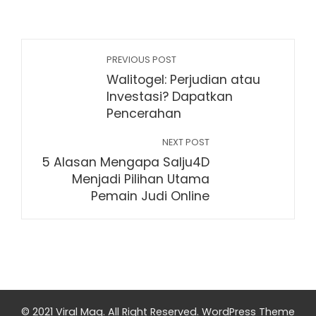
PREVIOUS POST
Walitogel: Perjudian atau
Investasi? Dapatkan
Pencerahan
NEXT POST
5 Alasan Mengapa Salju4D
Menjadi Pilihan Utama
Pemain Judi Online
© 2021 Viral Mag. All Right Reserved.
WordPress Theme