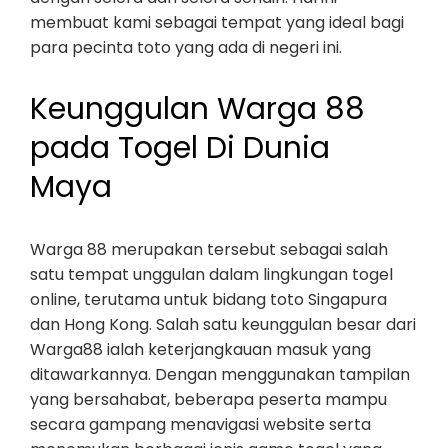
membuat kami sebagai tempat yang ideal bagi
para pecinta toto yang ada di negeri ini.
Keunggulan Warga 88
pada Togel Di Dunia
Maya
Warga 88 merupakan tersebut sebagai salah
satu tempat unggulan dalam lingkungan togel
online, terutama untuk bidang toto Singapura
dan Hong Kong. Salah satu keunggulan besar dari
Warga88 ialah keterjangkauan masuk yang
ditawarkannya. Dengan menggunakan tampilan
yang bersahabat, beberapa peserta mampu
secara gampang menavigasi website serta