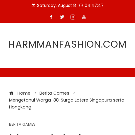
Skip
Saturday, August 8
04:47:47
to
content
HARMMANFASHION.COM
Home
Berita Games
Mengetahui Warga-88: Surga Lotere Singapura serta
Hongkong
BERITA GAMES