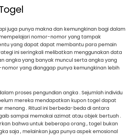
Togel
etapi juga punya makna dan kemungkinan bagi dalam
a mempelajari nomor-nomor yang tampak
tentu yang dapat dapat membantu para pemain
ategi ini seringkali melibatkan menggunakan data
kan angka yang banyak muncul serta angka yang
r-nomor yang dianggap punya kemungkinan lebih
l dalam proses pengundian angka . Sejumlah individu
ebelum mereka mendapatkan kupon togel dapat
menang . Ritual ini berbeda-beda di antara
 gaib sampai memakai azimat atau objek bertuah .
kan bahwa untuk beberapa orang , togel bukan
a saja , melainkan juga punya aspek emosional