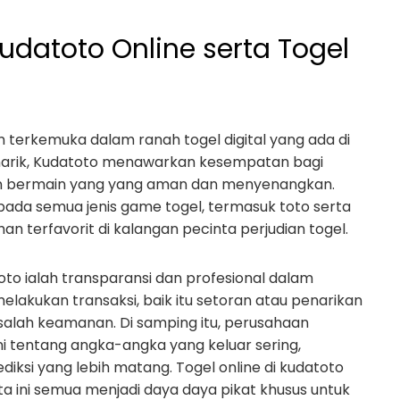
datoto Online serta Togel
 terkemuka dalam ranah togel digital yang ada di
enarik, Kudatoto menawarkan kesempatan bagi
 bermain yang yang aman dan menyenangkan.
ada semua jenis game togel, termasuk toto serta
han terfavorit di kalangan pecinta perjudian togel.
o ialah transparansi dan profesional dalam
lakukan transaksi, baik itu setoran atau penarikan
salah keamanan. Di samping itu, perusahaan
i tentang angka-angka yang keluar sering,
si yang lebih matang. Togel online di kudatoto
 ini semua menjadi daya daya pikat khusus untuk