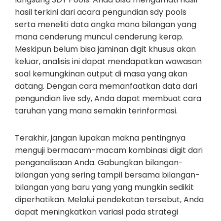
hasil terkini dari acara pengundian sdy pools
serta meneliti data angka mana bilangan yang
mana cenderung muncul cenderung kerap.
Meskipun belum bisa jaminan digit khusus akan
keluar, analisis ini dapat mendapatkan wawasan
soal kemungkinan output di masa yang akan
datang. Dengan cara memanfaatkan data dari
pengundian live sdy, Anda dapat membuat cara
taruhan yang mana semakin terinformasi.
Terakhir, jangan lupakan makna pentingnya
menguji bermacam-macam kombinasi digit dari
penganalisaan Anda. Gabungkan bilangan-
bilangan yang sering tampil bersama bilangan-
bilangan yang baru yang yang mungkin sedikit
diperhatikan. Melalui pendekatan tersebut, Anda
dapat meningkatkan variasi pada strategi