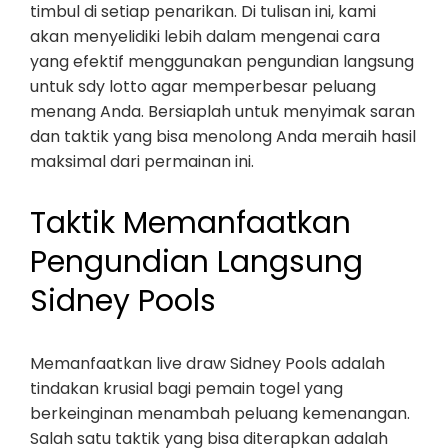
timbul di setiap penarikan. Di tulisan ini, kami
akan menyelidiki lebih dalam mengenai cara
yang efektif menggunakan pengundian langsung
untuk sdy lotto agar memperbesar peluang
menang Anda. Bersiaplah untuk menyimak saran
dan taktik yang bisa menolong Anda meraih hasil
maksimal dari permainan ini.
Taktik Memanfaatkan
Pengundian Langsung
Sidney Pools
Memanfaatkan live draw Sidney Pools adalah
tindakan krusial bagi pemain togel yang
berkeinginan menambah peluang kemenangan.
Salah satu taktik yang bisa diterapkan adalah