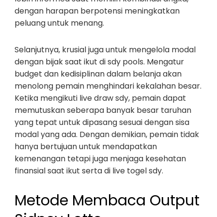
dengan harapan berpotensi meningkatkan
peluang untuk menang.
Selanjutnya, krusial juga untuk mengelola modal
dengan bijak saat ikut di sdy pools. Mengatur
budget dan kedisiplinan dalam belanja akan
menolong pemain menghindari kekalahan besar.
Ketika mengikuti live draw sdy, pemain dapat
memutuskan seberapa banyak besar taruhan
yang tepat untuk dipasang sesuai dengan sisa
modal yang ada. Dengan demikian, pemain tidak
hanya bertujuan untuk mendapatkan
kemenangan tetapi juga menjaga kesehatan
finansial saat ikut serta di live togel sdy.
Metode Membaca Output