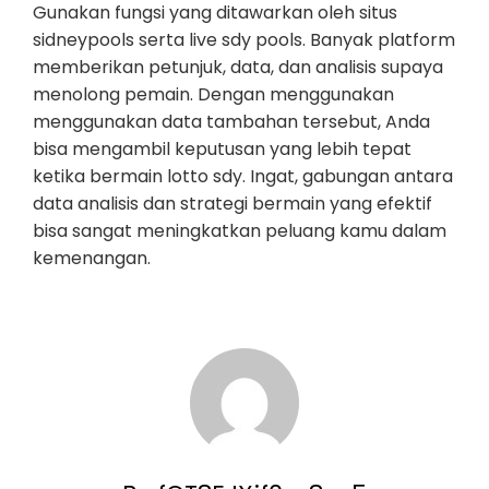
Gunakan fungsi yang ditawarkan oleh situs
sidneypools serta live sdy pools. Banyak platform
memberikan petunjuk, data, dan analisis supaya
menolong pemain. Dengan menggunakan
menggunakan data tambahan tersebut, Anda
bisa mengambil keputusan yang lebih tepat
ketika bermain lotto sdy. Ingat, gabungan antara
data analisis dan strategi bermain yang efektif
bisa sangat meningkatkan peluang kamu dalam
kemenangan.