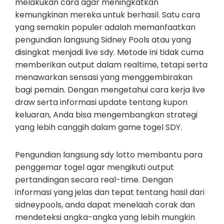
melakukan cara agar meningkatkan
kemungkinan mereka untuk berhasil. Satu cara
yang semakin populer adalah memanfaatkan
pengundian langsung Sidney Pools atau yang
disingkat menjadi live sdy. Metode ini tidak cuma
memberikan output dalam realtime, tetapi serta
menawarkan sensasi yang menggembirakan
bagi pemain. Dengan mengetahui cara kerja live
draw serta informasi update tentang kupon
keluaran, Anda bisa mengembangkan strategi
yang lebih canggih dalam game togel SDY.
Pengundian langsung sdy lotto membantu para
penggemar togel agar mengikuti output
pertandingan secara real-time. Dengan
informasi yang jelas dan tepat tentang hasil dari
sidneypools, anda dapat menelaah corak dan
mendeteksi angka-angka yang lebih mungkin