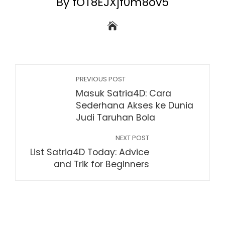
By fOT8EJXjf0m8ov5
PREVIOUS POST
Masuk Satria4D: Cara
Sederhana Akses ke Dunia
Judi Taruhan Bola
NEXT POST
List Satria4D Today: Advice
and Trik for Beginners