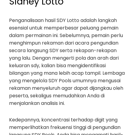
Sidney Lotto
Penganalisaan hasil SDY Lotto adalah langkah
esensial untuk memperbesar peluang pemain
dalam permainan ini. Sebelumnya, pemain perlu
menghimpun rekaman dari acara pengundian
secara langsung SDY serta rekapan-rekapan
yang lalu. Dengan mengerti pola dan arah dari
keluaran sdy, kalian bisa mengidentifikasi
bilangan yang mana lebih acap tampil. Lembaga
yang mengelola SDY Pools umumnya mengusai
rekaman menyeluruh agar dapat dijangkau oleh
peserta, sekaligus memudahkan Anda di
menjalankan analisis ini.
Kedepannya, koncentrasi terhadap digit yang
memperlihatkan frekuensi tinggi di pengundian
langsung SDY Pools. Anda bisa mengamati hasil-