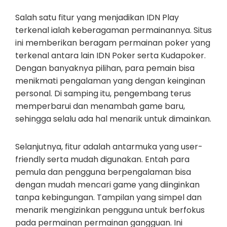
Salah satu fitur yang menjadikan IDN Play
terkenal ialah keberagaman permainannya. Situs
ini memberikan beragam permainan poker yang
terkenal antara lain IDN Poker serta Kudapoker.
Dengan banyaknya pilihan, para pemain bisa
menikmati pengalaman yang dengan keinginan
personal. Di samping itu, pengembang terus
memperbarui dan menambah game baru,
sehingga selalu ada hal menarik untuk dimainkan.
Selanjutnya, fitur adalah antarmuka yang user-
friendly serta mudah digunakan. Entah para
pemula dan pengguna berpengalaman bisa
dengan mudah mencari game yang diinginkan
tanpa kebingungan. Tampilan yang simpel dan
menarik mengizinkan pengguna untuk berfokus
pada permainan permainan gangguan. Ini