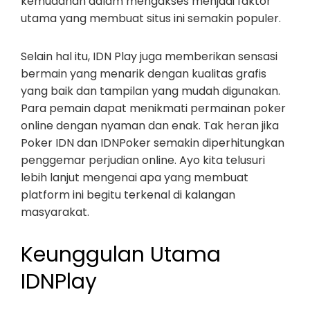
kemudahan dalam mengakses menjadi faktor
utama yang membuat situs ini semakin populer.
Selain hal itu, IDN Play juga memberikan sensasi
bermain yang menarik dengan kualitas grafis
yang baik dan tampilan yang mudah digunakan.
Para pemain dapat menikmati permainan poker
online dengan nyaman dan enak. Tak heran jika
Poker IDN dan IDNPoker semakin diperhitungkan
penggemar perjudian online. Ayo kita telusuri
lebih lanjut mengenai apa yang membuat
platform ini begitu terkenal di kalangan
masyarakat.
Keunggulan Utama
IDNPlay