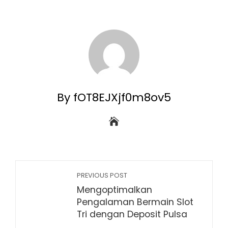
By fOT8EJXjf0m8ov5
PREVIOUS POST
Mengoptimalkan
Pengalaman Bermain Slot
Tri dengan Deposit Pulsa