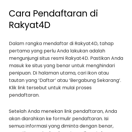
Cara Pendaftaran di
Rakyat4D
Dalam rangka mendaftar di Rakyat4D, tahap
pertama yang perlu Anda lakukan adalah
mengunjungi situs resmi Rakyat4D. Pastikan Anda
masuk ke situs yang benar untuk menghindari
penipuan. Di halaman utama, cari ikon atau
tautan yang ‘Daftar’ atau ‘Bergabung Sekarang’.
Klik link tersebut untuk mulai proses
pendaftaran.
Setelah Anda menekan link pendaftaran, Anda
akan diarahkan ke formulir pendaftaran. Isi
semua informasi yang diminta dengan benar,