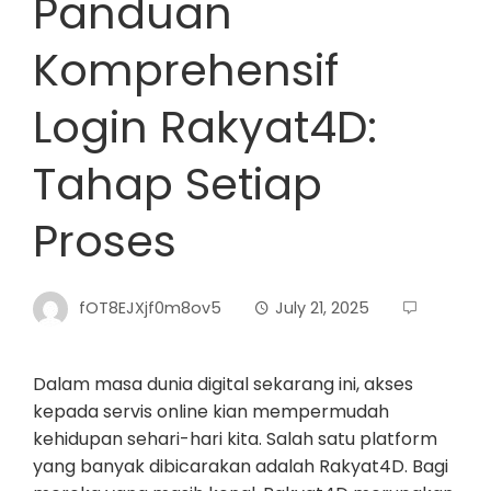
Panduan
Komprehensif
Login Rakyat4D:
Tahap Setiap
Proses
fOT8EJXjf0m8ov5
July 21, 2025
Dalam masa dunia digital sekarang ini, akses
kepada servis online kian mempermudah
kehidupan sehari-hari kita. Salah satu platform
yang banyak dibicarakan adalah Rakyat4D. Bagi