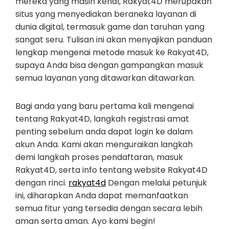
mereka yang masih kenal, Rakyat4D merupakan
situs yang menyediakan beraneka layanan di
dunia digital, termasuk game dan taruhan yang
sangat seru. Tulisan ini akan menyajikan panduan
lengkap mengenai metode masuk ke Rakyat4D,
supaya Anda bisa dengan gampangkan masuk
semua layanan yang ditawarkan ditawarkan.
Bagi anda yang baru pertama kali mengenai
tentang Rakyat4D, langkah registrasi amat
penting sebelum anda dapat login ke dalam
akun Anda. Kami akan menguraikan langkah
demi langkah proses pendaftaran, masuk
Rakyat4D, serta info tentang website Rakyat4D
dengan rinci.
rakyat4d
Dengan melalui petunjuk
ini, diharapkan Anda dapat memanfaatkan
semua fitur yang tersedia dengan secara lebih
aman serta aman. Ayo kami begin!