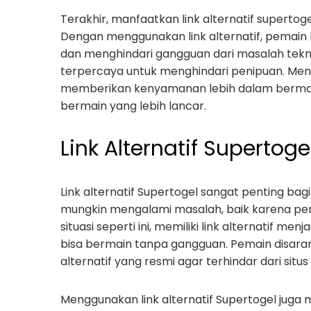
Terakhir, manfaatkan link alternatif supertoge
Dengan menggunakan link alternatif, pemai
dan menghindari gangguan dari masalah teknis.
terpercaya untuk menghindari penipuan. Men
memberikan kenyamanan lebih dalam bermai
bermain yang lebih lancar.
Link Alternatif Supertoge
Link alternatif Supertogel sangat penting bag
mungkin mengalami masalah, baik karena pe
situasi seperti ini, memiliki link alternatif m
bisa bermain tanpa gangguan. Pemain disara
alternatif yang resmi agar terhindar dari situ
Menggunakan link alternatif Supertogel jug