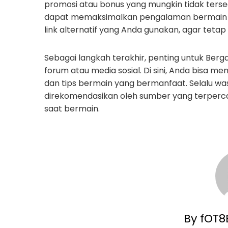
promosi atau bonus yang mungkin tidak tersed
dapat memaksimalkan pengalaman bermain me
link alternatif yang Anda gunakan, agar tet
Sebagai langkah terakhir, penting untuk Ber
forum atau media sosial. Di sini, Anda bisa men
dan tips bermain yang bermanfaat. Selalu wasp
direkomendasikan oleh sumber yang terper
saat bermain.
By fOT