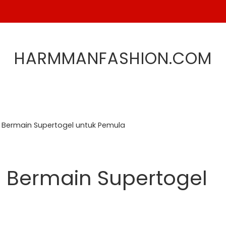
HARMMANFASHION.COM
Bermain Supertogel untuk Pemula
 Bermain Supertogel