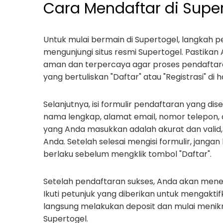
Cara Mendaftar di Supe
Untuk mulai bermain di Supertogel, langkah 
mengunjungi situs resmi Supertogel. Pastikan
aman dan terpercaya agar proses pendaftaran 
yang bertuliskan "Daftar" atau "Registrasi" di
Selanjutnya, isi formulir pendaftaran yang di
nama lengkap, alamat email, nomor telepon, d
yang Anda masukkan adalah akurat dan valid, k
Anda. Setelah selesai mengisi formulir, jang
berlaku sebelum mengklik tombol "Daftar".
Setelah pendaftaran sukses, Anda akan mener
Ikuti petunjuk yang diberikan untuk mengaktif
langsung melakukan deposit dan mulai menik
Supertogel.