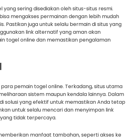
l yang sering disediakan oleh situs-situs resmi.
n bisa mengakses permainan dengan lebih mudah
 Pastikan juga untuk selalu bermain di situs yang
ggunakan link alternatif yang aman akan
n togel online dan memastikan pengalaman
l
i para pemain togel online. Terkadang, situs utama
meliharaan sistem maupun kendala lainnya. Dalam
enjadi solusi yang efektif untuk memastikan Anda tetap
nkan untuk selalu mencari dan menyimpan link
s yang tidak terpercaya.
a memberikan manfaat tambahan, seperti akses ke