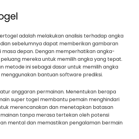
ogel
ertogel adalah melakukan analisis terhadap angka
ngundian sebelumnya dapat memberikan gambaran
di masa depan. Dengan memperhatikan angka-
peluang mereka untuk memilih angka yang tepat.
metode ini sebagai dasar untuk memilih angka
 menggunakan bantuan software prediksi.
engatur anggaran permainan. Menentukan berapa
main super togel membantu pemain menghindari
untuk merencanakan dan menetapkan batasan
rmainan tanpa merasa tertekan oleh potensi
atan mental dan memastikan pengalaman bermain