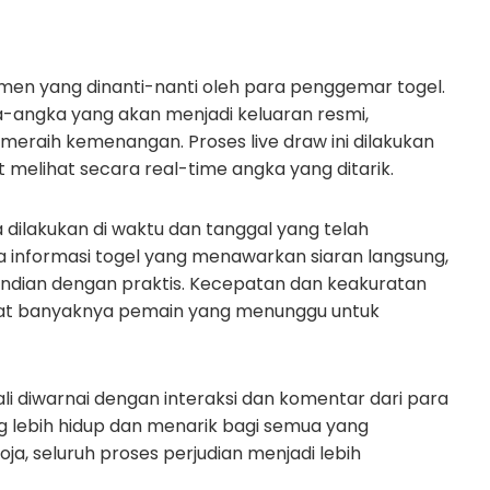
en yang dinanti-nanti oleh para penggemar togel.
a-angka yang akan menjadi keluaran resmi,
raih kemenangan. Proses live draw ini dilakukan
melihat secara real-time angka yang ditarik.
a dilakukan di waktu dan tanggal yang telah
a informasi togel yang menawarkan siaran langsung,
undian dengan praktis. Kecepatan dan keakuratan
ngat banyaknya pemain yang menunggu untuk
kali diwarnai dengan interaksi dan komentar dari para
g lebih hidup dan menarik bagi semua yang
a, seluruh proses perjudian menjadi lebih