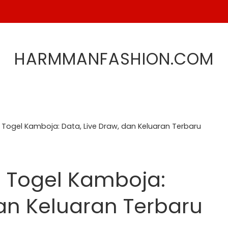
HARMMANFASHION.COM
Togel Kamboja: Data, Live Draw, dan Keluaran Terbaru
 Togel Kamboja:
dan Keluaran Terbaru