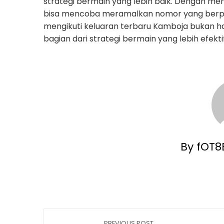
strategi bermain yang lebih baik. Dengan me
bisa mencoba meramalkan nomor yang berpoten
mengikuti keluaran terbaru Kamboja bukan han
bagian dari strategi bermain yang lebih efektif
By fOT
PREVIOUS POST