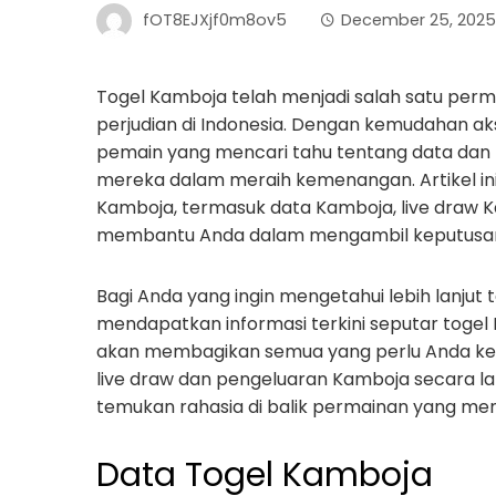
fOT8EJXjf0m8ov5
December 25, 2025
Togel Kamboja telah menjadi salah satu perm
perjudian di Indonesia. Dengan kemudahan a
pemain yang mencari tahu tentang data dan 
mereka dalam meraih kemenangan. Artikel i
Kamboja, termasuk data Kamboja, live draw K
membantu Anda dalam mengambil keputusan
Bagi Anda yang ingin mengetahui lebih lanju
mendapatkan informasi terkini seputar togel
akan membagikan semua yang perlu Anda keta
live draw dan pengeluaran Kamboja secara lan
temukan rahasia di balik permainan yang mena
Data Togel Kamboja