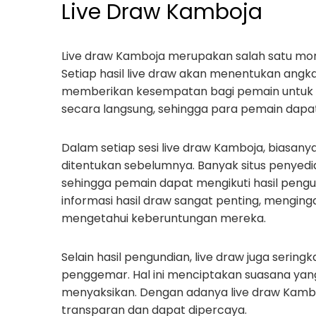
Live Draw Kamboja
Live draw Kamboja merupakan salah satu mom
Setiap hasil live draw akan menentukan angk
memberikan kesempatan bagi pemain untuk me
secara langsung, sehingga para pemain dapat 
Dalam setiap sesi live draw Kamboja, biasany
ditentukan sebelumnya. Banyak situs penyedi
sehingga pemain dapat mengikuti hasil peng
informasi hasil draw sangat penting, mengi
mengetahui keberuntungan mereka.
Selain hasil pengundian, live draw juga sering
penggemar. Hal ini menciptakan suasana yan
menyaksikan. Dengan adanya live draw Kamboj
transparan dan dapat dipercaya.