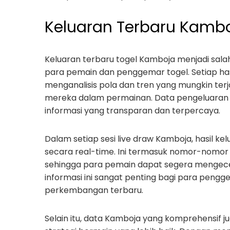
Keluaran Terbaru Kamb
Keluaran terbaru togel Kamboja menjadi sala
para pemain dan penggemar togel. Setiap has
menganalisis pola dan tren yang mungkin ter
mereka dalam permainan. Data pengeluaran 
informasi yang transparan dan terpercaya.
Dalam setiap sesi live draw Kamboja, hasil ke
secara real-time. Ini termasuk nomor-nomor y
sehingga para pemain dapat segera mengece
informasi ini sangat penting bagi para peng
perkembangan terbaru.
Selain itu, data Kamboja yang komprehensi