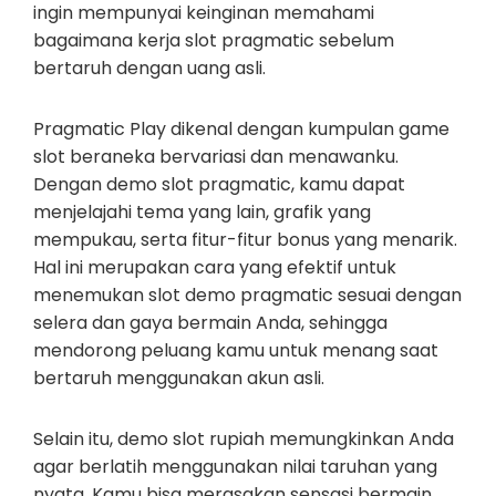
ingin mempunyai keinginan memahami
bagaimana kerja slot pragmatic sebelum
bertaruh dengan uang asli.
Pragmatic Play dikenal dengan kumpulan game
slot beraneka bervariasi dan menawanku.
Dengan demo slot pragmatic, kamu dapat
menjelajahi tema yang lain, grafik yang
mempukau, serta fitur-fitur bonus yang menarik.
Hal ini merupakan cara yang efektif untuk
menemukan slot demo pragmatic sesuai dengan
selera dan gaya bermain Anda, sehingga
mendorong peluang kamu untuk menang saat
bertaruh menggunakan akun asli.
Selain itu, demo slot rupiah memungkinkan Anda
agar berlatih menggunakan nilai taruhan yang
nyata. Kamu bisa merasakan sensasi bermain