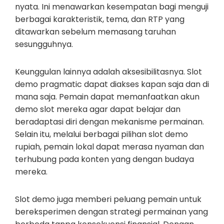
nyata. Ini menawarkan kesempatan bagi menguji
berbagai karakteristik, tema, dan RTP yang
ditawarkan sebelum memasang taruhan
sesungguhnya.
Keunggulan lainnya adalah aksesibilitasnya. Slot
demo pragmatic dapat diakses kapan saja dan di
mana saja. Pemain dapat memanfaatkan akun
demo slot mereka agar dapat belajar dan
beradaptasi diri dengan mekanisme permainan.
Selain itu, melalui berbagai pilihan slot demo
rupiah, pemain lokal dapat merasa nyaman dan
terhubung pada konten yang dengan budaya
mereka.
Slot demo juga memberi peluang pemain untuk
bereksperimen dengan strategi permainan yang