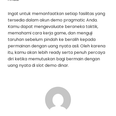
Ingat untuk memanfaatkan setiap fasilitas yang
tersedia dalam akun demo pragmatic Anda.
Kamu dapat mengevaluate beraneka taktik,
memahami cara kerja game, dan menguji
taruhan sebelum pindah ke beralih kepada
permainan dengan uang nyata asli. Oleh karena
itu, kamu akan lebih ready serta penuh percaya
diri ketika memutuskan bagi bermain dengan
uang nyata di slot demo dinar.