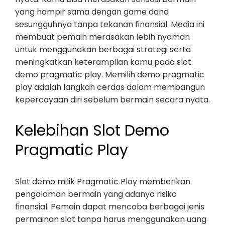
yang hampir sama dengan game dana
sesungguhnya tanpa tekanan finansial. Media ini
membuat pemain merasakan lebih nyaman
untuk menggunakan berbagai strategi serta
meningkatkan keterampilan kamu pada slot
demo pragmatic play. Memilih demo pragmatic
play adalah langkah cerdas dalam membangun
kepercayaan diri sebelum bermain secara nyata.
Kelebihan Slot Demo
Pragmatic Play
Slot demo milik Pragmatic Play memberikan
pengalaman bermain yang adanya risiko
finansial. Pemain dapat mencoba berbagai jenis
permainan slot tanpa harus menggunakan uang