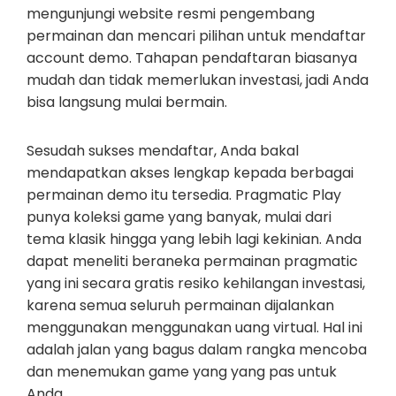
mengunjungi website resmi pengembang
permainan dan mencari pilihan untuk mendaftar
account demo. Tahapan pendaftaran biasanya
mudah dan tidak memerlukan investasi, jadi Anda
bisa langsung mulai bermain.
Sesudah sukses mendaftar, Anda bakal
mendapatkan akses lengkap kepada berbagai
permainan demo itu tersedia. Pragmatic Play
punya koleksi game yang banyak, mulai dari
tema klasik hingga yang lebih lagi kekinian. Anda
dapat meneliti beraneka permainan pragmatic
yang ini secara gratis resiko kehilangan investasi,
karena semua seluruh permainan dijalankan
menggunakan menggunakan uang virtual. Hal ini
adalah jalan yang bagus dalam rangka mencoba
dan menemukan game yang yang pas untuk
Anda.