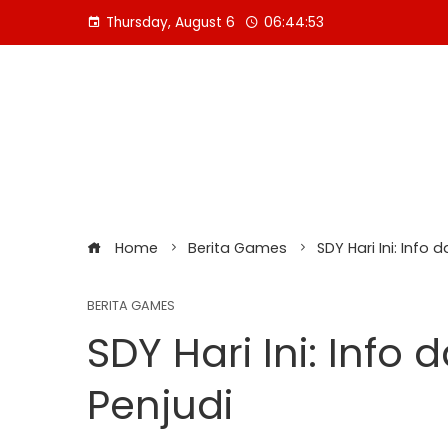
Skip
Thursday, August 6
06:44:54
to
content
Home
Berita Games
SDY Hari Ini: Info
BERITA GAMES
SDY Hari Ini: Info
Penjudi