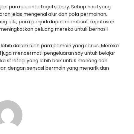
ngan para pecinta togel sidney. Setiap hasil yang
ran jelas mengenai alur dan pola permainan.
ang lalu, para penjudi dapat membuat keputusan
, meningkatkan peluang mereka untuk berhasil.
iti lebih dalam oleh para pemain yang serius. Mereka
pi juga mencermati pengeluaran sdy untuk belajar
eka strategi yang lebih baik untuk menang dan
n dengan sensasi bermain yang menarik dan