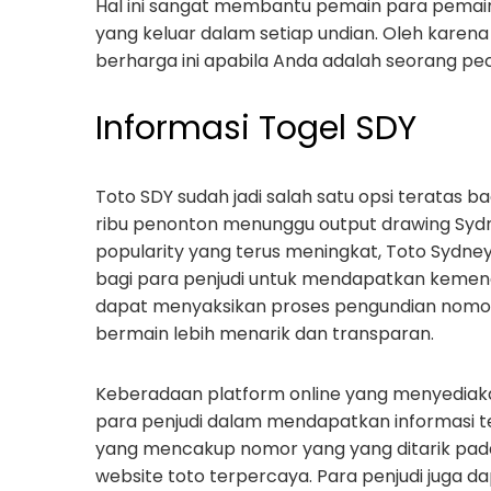
Hal ini sangat membantu pemain para pemai
yang keluar dalam setiap undian. Oleh karena
berharga ini apabila Anda adalah seorang peci
Informasi Togel SDY
Toto SDY sudah jadi salah satu opsi teratas ba
ribu penonton menunggu output drawing Syd
popularity yang terus meningkat, Toto Sydn
bagi para penjudi untuk mendapatkan kemen
dapat menyaksikan proses pengundian nomor
bermain lebih menarik dan transparan.
Keberadaan platform online yang menyediak
para penjudi dalam mendapatkan informasi ter
yang mencakup nomor yang yang ditarik pada
website toto terpercaya. Para penjudi juga 