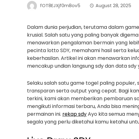
fOT8EJXjf0m8ov5
August 28, 2025
Dalam dunia perjudian, terutama dalam game 
krusial. Salah satu yang paling banyak digema
menawarkan pengalaman bermain yang lebih l
pecinta lotto SDY, memahami hasil serta kelu
keberhasilan. Artikel ini akan menawarkan inf
mencakup undian langsung sdy dan data sdy y
Selaku salah satu game togel paling populer,
transparan serta output yang cepat. Bagi kam
terkini, kami akan memberikan pembaruan soa
mengikuti informasi terbaru, Anda bisa meni
permainan ini.
rekap sdy
Ayo kita semua menye
segala yang perlu diketahui kamu ketahui untu