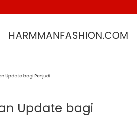
HARMMANFASHION.COM
 dan Update bagi Penjudi
 dan Update bagi