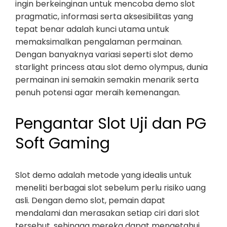
ingin berkeinginan untuk mencoba demo slot
pragmatic, informasi serta aksesibilitas yang
tepat benar adalah kunci utama untuk
memaksimalkan pengalaman permainan.
Dengan banyaknya variasi seperti slot demo
starlight princess atau slot demo olympus, dunia
permainan ini semakin semakin menarik serta
penuh potensi agar meraih kemenangan.
Pengantar Slot Uji dan PG
Soft Gaming
Slot demo adalah metode yang idealis untuk
meneliti berbagai slot sebelum perlu risiko uang
asli. Dengan demo slot, pemain dapat
mendalami dan merasakan setiap ciri dari slot
tersebut, sehingga mereka dapat mengetahui