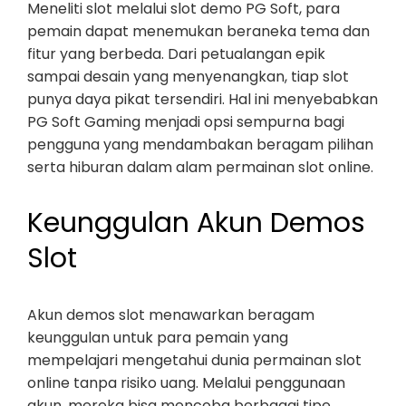
Meneliti slot melalui slot demo PG Soft, para
pemain dapat menemukan beraneka tema dan
fitur yang berbeda. Dari petualangan epik
sampai desain yang menyenangkan, tiap slot
punya daya pikat tersendiri. Hal ini menyebabkan
PG Soft Gaming menjadi opsi sempurna bagi
pengguna yang mendambakan beragam pilihan
serta hiburan dalam alam permainan slot online.
Keunggulan Akun Demos
Slot
Akun demos slot menawarkan beragam
keunggulan untuk para pemain yang
mempelajari mengetahui dunia permainan slot
online tanpa risiko uang. Melalui penggunaan
akun, mereka bisa mencoba berbagai tipe