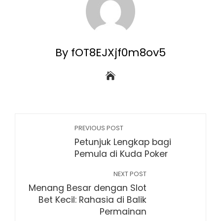
By fOT8EJXjf0m8ov5
PREVIOUS POST
Petunjuk Lengkap bagi
Pemula di Kuda Poker
NEXT POST
Menang Besar dengan Slot
Bet Kecil: Rahasia di Balik
Permainan