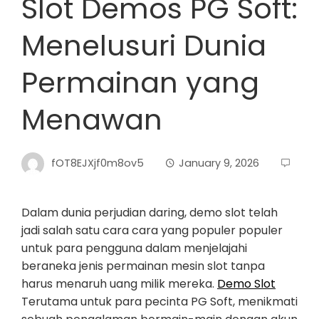
Slot Demos PG Soft:
Menelusuri Dunia
Permainan yang
Menawan
fOT8EJXjf0m8ov5
January 9, 2026
Dalam dunia perjudian daring, demo slot telah
jadi salah satu cara cara yang populer populer
untuk para pengguna dalam menjelajahi
beraneka jenis permainan mesin slot tanpa
harus menaruh uang milik mereka.
Demo Slot
Terutama untuk para pecinta PG Soft, menikmati