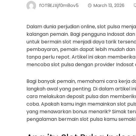
fOT8EJXjf0m8ov5
March 13, 2026
Dalam dunia perjudian online, slot pulsa menja
kalangan pemain. Bagi pengguna Indosat dan
untuk bermain slot menjadi daya tarik terse
pembayaran, pemain dapat lebih mudah dan 
tanpa perlu repot. Artikel ini akan memberika
mencoba slot pulsa dengan provider Indosat d
Bagi banyak pemain, memahami cara kerja dan
langkah awal yang penting. Di dalam artikel i
cara melakukan deposit pulsa dan memberik
coba. Apakah kamu ingin memainkan slot pulsa
yang menawarkan bonus menarik? Simak terus
pengalaman bermain slot pulsa kamu sema