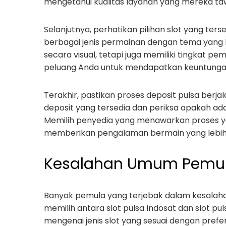
mengetahui kualitas layanan yang mereka ta
Selanjutnya, perhatikan pilihan slot yang t
berbagai jenis permainan dengan tema yang b
secara visual, tetapi juga memiliki tingkat p
peluang Anda untuk mendapatkan keuntungan
Terakhir, pastikan proses deposit pulsa ber
deposit yang tersedia dan periksa apakah ad
Memilih penyedia yang menawarkan proses 
memberikan pengalaman bermain yang leb
Kesalahan Umum Pemula
Banyak pemula yang terjebak dalam kesalaha
memilih antara slot pulsa Indosat dan slot pul
mengenai jenis slot yang sesuai dengan pref