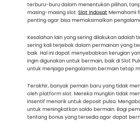
terburu-buru dalam menentukan pilihan, tan
masing-masing slot.
Slot Indosat
Memahami fitu
penting agar bisa memaksimalkan pengalam
Kesalahan lain yang sering dilakukan adalah
sering kali terjebak dalam permainan yang t
baik. Hal ini dapat menyebabkan kerugian yan
ingin digunakan untuk bermain, baik di Slot Pu
untuk menjaga pengalaman bermain tetap me
Terakhir, banyak pemain baru yang tidak m
oleh platform slot. Mereka mungkin tidak me
insentif menarik untuk deposit pulsa. Menga
untuk meningkatkan saldo bermain. Bagi pemul
tentang bonus yang tersedia agar dapat berma