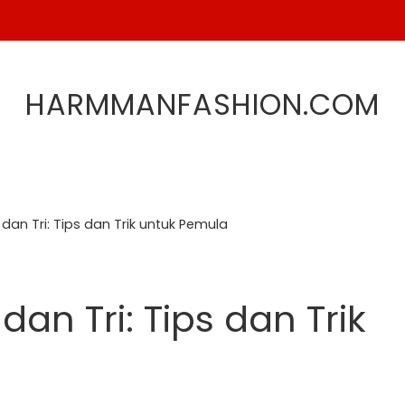
HARMMANFASHION.COM
 dan Tri: Tips dan Trik untuk Pemula
dan Tri: Tips dan Trik