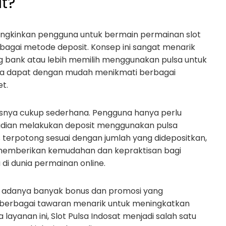
at?
ungkinkan pengguna untuk bermain permainan slot
bagai metode deposit. Konsep ini sangat menarik
ng bank atau lebih memilih menggunakan pulsa untuk
guna dapat dengan mudah menikmati berbagai
t.
esnya cukup sederhana. Pengguna hanya perlu
mudian melakukan deposit menggunakan pulsa
is terpotong sesuai dengan jumlah yang didepositkan,
i memberikan kemudahan dan kepraktisan bagi
i dunia permainan online.
lah adanya banyak bonus dan promosi yang
berbagai tawaran menarik untuk meningkatkan
yanan ini, Slot Pulsa Indosat menjadi salah satu