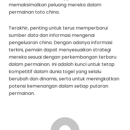
memaksimalkan peluang mereka dalam
permainan toto china.
Terakhir, penting untuk terus memperbarui
sumber data dan informasi mengenai
pengeluaran china. Dengan adanya informasi
terkini, pemain dapat menyesuaikan strategi
mereka sesuai dengan perkembangan terbaru
dalam permainan. Ini adalah kunci untuk tetap
kompetitif dalam dunia togel yang selalu
berubah dan dinamis, serta untuk meningkatkan
potensi kemenangan dalam setiap putaran
permainan.