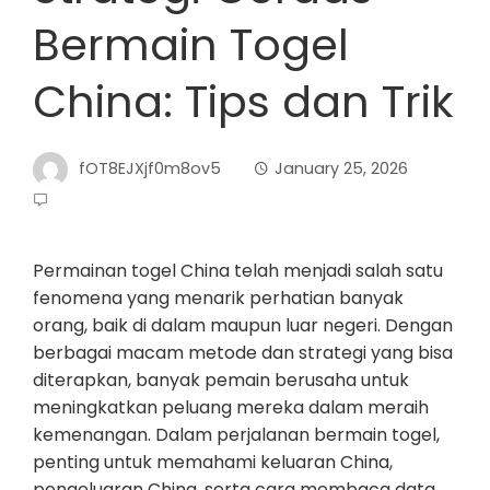
Bermain Togel
China: Tips dan Trik
fOT8EJXjf0m8ov5
January 25, 2026
Permainan togel China telah menjadi salah satu
fenomena yang menarik perhatian banyak
orang, baik di dalam maupun luar negeri. Dengan
berbagai macam metode dan strategi yang bisa
diterapkan, banyak pemain berusaha untuk
meningkatkan peluang mereka dalam meraih
kemenangan. Dalam perjalanan bermain togel,
penting untuk memahami keluaran China,
pengeluaran China, serta cara membaca data