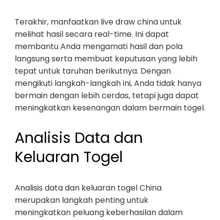
Terakhir, manfaatkan live draw china untuk
melihat hasil secara real-time. Ini dapat
membantu Anda mengamati hasil dan pola
langsung serta membuat keputusan yang lebih
tepat untuk taruhan berikutnya. Dengan
mengikuti langkah-langkah ini, Anda tidak hanya
bermain dengan lebih cerdas, tetapi juga dapat
meningkatkan kesenangan dalam bermain togel.
Analisis Data dan
Keluaran Togel
Analisis data dan keluaran togel China
merupakan langkah penting untuk
meningkatkan peluang keberhasilan dalam