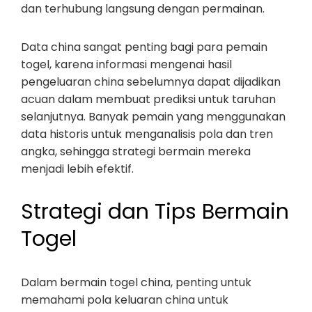
dan terhubung langsung dengan permainan.
Data china sangat penting bagi para pemain
togel, karena informasi mengenai hasil
pengeluaran china sebelumnya dapat dijadikan
acuan dalam membuat prediksi untuk taruhan
selanjutnya. Banyak pemain yang menggunakan
data historis untuk menganalisis pola dan tren
angka, sehingga strategi bermain mereka
menjadi lebih efektif.
Strategi dan Tips Bermain
Togel
Dalam bermain togel china, penting untuk
memahami pola keluaran china untuk