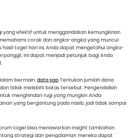
egi yang efektif untuk menggandakan kemungkinan
h memahami corak dan angka-angka yang muncul
hasil togel hari ini, Anda dapat mengetahui angka-
panggil. Ini dapat menjadi petunjuk bagi Anda
.
 dalam bermain.
data sgp
Tentukan jumlah dana
dan tidak melebihi batas tersebut. Pengendalian
untuk menghindari rugi yang mungkin Anda
inan yang bergantung pada nasib, jadi tidak sampai
forum togel bisa menawarkan insight tambahan
tentang strategi dan pengalaman mereka dapat