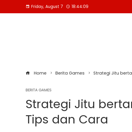
Skip
Friday, August 7
18:44:09
to
content
Home
Berita Games
Strategi Jitu bert
BERITA GAMES
Strategi Jitu bert
Tips dan Cara