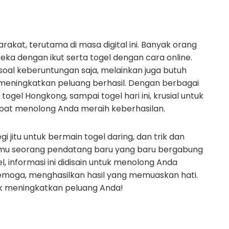
rakat, terutama di masa digital ini. Banyak orang
a dengan ikut serta togel dengan cara online.
 soal keberuntungan saja, melainkan juga butuh
meningkatkan peluang berhasil. Dengan berbagai
togel Hongkong, sampai togel hari ini, krusial untuk
at menolong Anda meraih keberhasilan.
i jitu untuk bermain togel daring, dan trik dan
kamu seorang pendatang baru yang baru bergabung
 informasi ini didisain untuk menolong Anda
semoga, menghasilkan hasil yang memuaskan hati.
tuk meningkatkan peluang Anda!