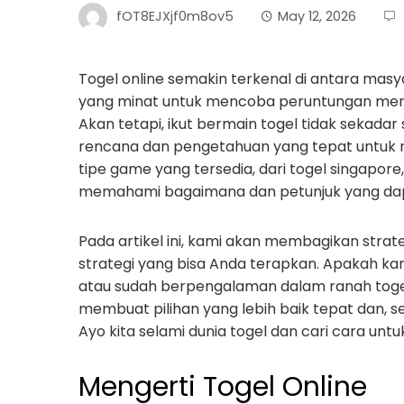
fOT8EJXjf0m8ov5
May 12, 2026
Togel online semakin terkenal di antara masya
yang minat untuk mencoba peruntungan merek
Akan tetapi, ikut bermain togel tidak sekadar
rencana dan pengetahuan yang tepat untuk 
tipe game yang tersedia, dari togel singapore, 
memahami bagaimana dan petunjuk yang dap
Pada artikel ini, kami akan membagikan strateg
strategi yang bisa Anda terapkan. Apakah 
atau sudah berpengalaman dalam ranah togel,
membuat pilihan yang lebih baik tepat dan, 
Ayo kita selami dunia togel dan cari cara un
Mengerti Togel Online