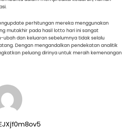
si.
u mengupdate perhitungan mereka menggunakan
g mutakhir pada hasil lotto hari ini sangat
ubah dan keluaran sebelumnya tidak selalu
atang. Dengan mengandalkan pendekatan analitik
ngkatkan peluang dirinya untuk meraih kemenangan
8EJXjf0m8ov5