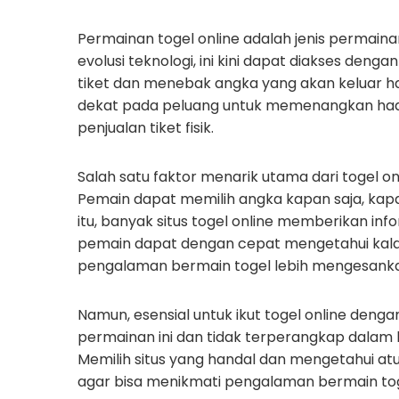
Permainan togel online adalah jenis permaina
evolusi teknologi, ini kini dapat diakses deng
tiket dan menebak angka yang akan keluar ha
dekat pada peluang untuk memenangkan had
penjualan tiket fisik.
Salah satu faktor menarik utama dari togel 
Pemain dapat memilih angka kapan saja, kapa
itu, banyak situs togel online memberikan infor
pemain dapat dengan cepat mengetahui kalau
pengalaman bermain togel lebih mengesank
Namun, esensial untuk ikut togel online deng
permainan ini dan tidak terperangkap dala
Memilih situs yang handal dan mengetahui a
agar bisa menikmati pengalaman bermain to