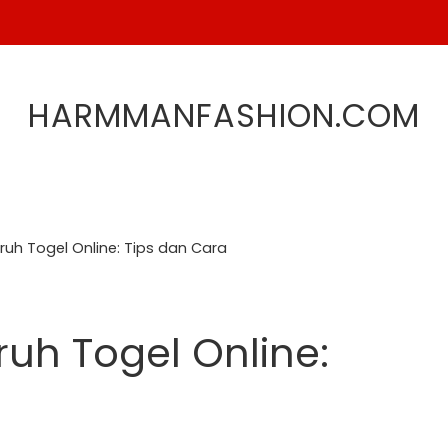
HARMMANFASHION.COM
aruh Togel Online: Tips dan Cara
aruh Togel Online: