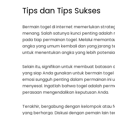
Tips dan Tips Sukses
Bermain togel di internet memerlukan strat
menang. Salah satunya kunci penting adala
pada tiap permainan togel. Melalui memantau 
angka yang umum kembali dan yang jarang ter
untuk menentukan angka yang lebih potensial
Selain itu, signifikan untuk membuat batasan
yang siap Anda gunakan untuk bermain togel 
emosi sungguh penting dalam permainan ini 
menyesal. Ingatlah bahwa togel adalah perma
perasaan mengendalikan keputusan Anda.
Terakhir, bergabung dengan kelompok atau 
yang berharga. Diskusi dengan pemain lain 