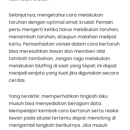
Selanjutnya, mengetahui cara melakukan
taruhan dengan optimal amat krusial. Pemain
perlu mengerti ketika harus melakukan taruhan,
menambah taruhan, ataupun malahan melipat
kartu. Pemanfaatan variasi dalam cara bertaruh
bisa meresahkan lawan dan memberi nilai
tambah tambahan. Jangan ragu melakukan
melakukan bluffing di saat yang tepat; ini dapat
menjadi senjata yang kuat jika digunakan secara
cerdas.
Yang terakhir, memperhatikan tingkah laku
musuh bisa menyediakan beragam data.
Mempelajari kembali cara bertaruh serta reaksi
lawan pada situasi tertentu dapat menolong di
mengambil langkah berikutnya. Jika musuh