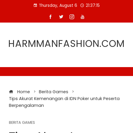
Skip
Thursday, August 6
21:37:16
to
content
HARMMANFASHION.COM
Home
Berita Games
Tips Akurat Kemenangan di IDN Poker untuk Peserta
Berpengalaman
BERITA GAMES