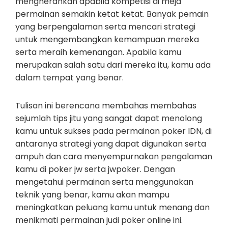
mengherankan apabila kompetisi di meja
permainan semakin ketat ketat. Banyak pemain
yang berpengalaman serta mencari strategi
untuk mengembangkan kemampuan mereka
serta meraih kemenangan. Apabila kamu
merupakan salah satu dari mereka itu, kamu ada
dalam tempat yang benar.
Tulisan ini berencana membahas membahas
sejumlah tips jitu yang sangat dapat menolong
kamu untuk sukses pada permainan poker IDN, di
antaranya strategi yang dapat digunakan serta
ampuh dan cara menyempurnakan pengalaman
kamu di poker jw serta jwpoker. Dengan
mengetahui permainan serta menggunakan
teknik yang benar, kamu akan mampu
meningkatkan peluang kamu untuk menang dan
menikmati permainan judi poker online ini.