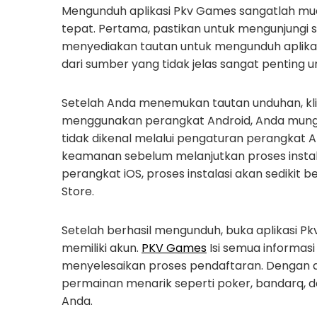
Mengunduh aplikasi Pkv Games sangatlah mud
tepat. Pertama, pastikan untuk mengunjungi si
menyediakan tautan untuk mengunduh aplikas
dari sumber yang tidak jelas sangat pentin
Setelah Anda menemukan tautan unduhan, kli
menggunakan perangkat Android, Anda mungki
tidak dikenal melalui pengaturan perangkat 
keamanan sebelum melanjutkan proses instala
perangkat iOS, proses instalasi akan sediki
Store.
Setelah berhasil mengunduh, buka aplikasi P
memiliki akun.
PKV Games
Isi semua informasi
menyelesaikan proses pendaftaran. Dengan ap
permainan menarik seperti poker, bandarq, 
Anda.