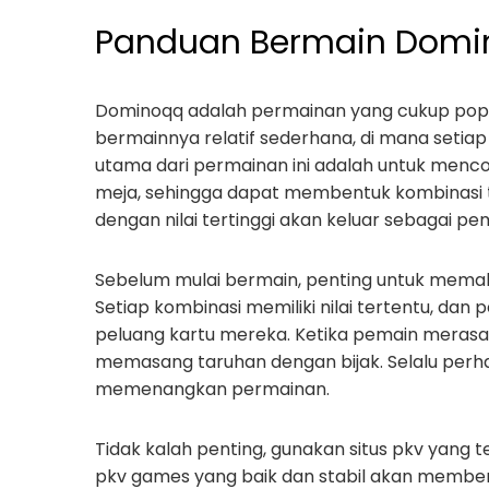
Panduan Bermain Domi
Dominoqq adalah permainan yang cukup popule
bermainnya relatif sederhana, di mana setiap
utama dari permainan ini adalah untuk mencoc
meja, sehingga dapat membentuk kombinasi 
dengan nilai tertinggi akan keluar sebagai p
Sebelum mulai bermain, penting untuk memah
Setiap kombinasi memiliki nilai tertentu, d
peluang kartu mereka. Ketika pemain merasa
memasang taruhan dengan bijak. Selalu perha
memenangkan permainan.
Tidak kalah penting, gunakan situs pkv yang 
pkv games yang baik dan stabil akan membe