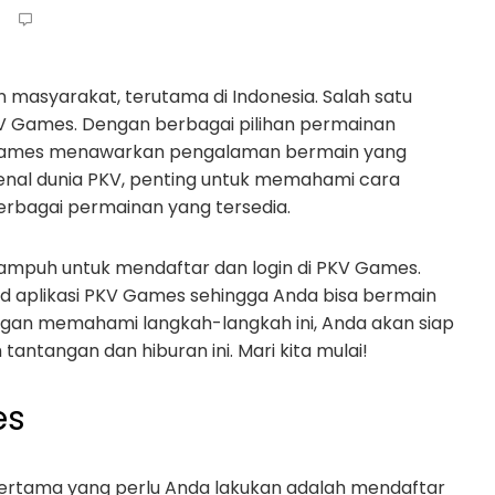
 masyarakat, terutama di Indonesia. Salah satu
V Games. Dengan berbagai pilihan permainan
V Games menawarkan pengalaman bermain yang
enal dunia PKV, penting untuk memahami cara
erbagai permainan yang tersedia.
s ampuh untuk mendaftar dan login di PKV Games.
aplikasi PKV Games sehingga Anda bisa bermain
ngan memahami langkah-langkah ini, Anda akan siap
ntangan dan hiburan ini. Mari kita mulai!
es
pertama yang perlu Anda lakukan adalah mendaftar