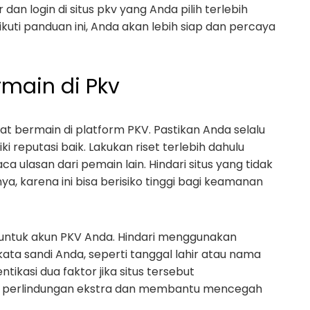
n login di situs pkv yang Anda pilih terlebih
uti panduan ini, Anda akan lebih siap dan percaya
main di Pkv
t bermain di platform PKV. Pastikan Anda selalu
 reputasi baik. Lakukan riset terlebih dahulu
 ulasan dari pemain lain. Hindari situs yang tidak
lnya, karena ini bisa berisiko tinggi bagi keamanan
k untuk akun PKV Anda. Hindari menggunakan
ata sandi Anda, seperti tanggal lahir atau nama
entikasi dua faktor jika situs tersebut
n perlindungan ekstra dan membantu mencegah