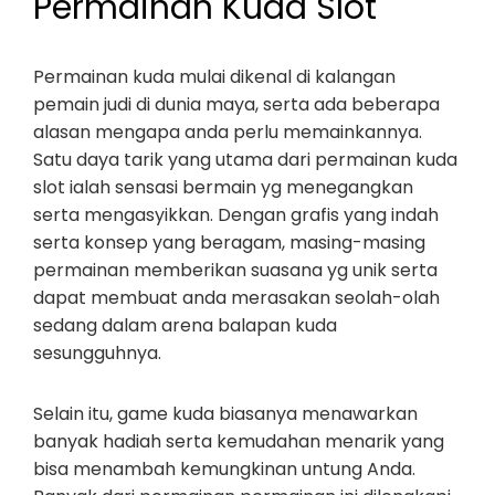
Permainan Kuda Slot
Permainan kuda mulai dikenal di kalangan
pemain judi di dunia maya, serta ada beberapa
alasan mengapa anda perlu memainkannya.
Satu daya tarik yang utama dari permainan kuda
slot ialah sensasi bermain yg menegangkan
serta mengasyikkan. Dengan grafis yang indah
serta konsep yang beragam, masing-masing
permainan memberikan suasana yg unik serta
dapat membuat anda merasakan seolah-olah
sedang dalam arena balapan kuda
sesungguhnya.
Selain itu, game kuda biasanya menawarkan
banyak hadiah serta kemudahan menarik yang
bisa menambah kemungkinan untung Anda.