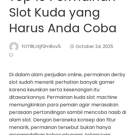
Slot Kuda yang
Harus Anda Coba
fOT8EJXjf0m8ov5
October 24, 2025
Di dalam alam perjudian online, permainan derby
slot sudah menarik perhatian banyak gamer
karena keunikan serta kesenangan itu
ditawarkannya. Permainan kuda slot machine
memungkinkan para pemain agar merasakan
perasaan pertandingan sambil mencoba nasib di
alam slot. Dengan beraneka konsep dan fitur
menarik, permainan tersebut bukan hanya
mengandalkan keberuntungan, tetapi juga