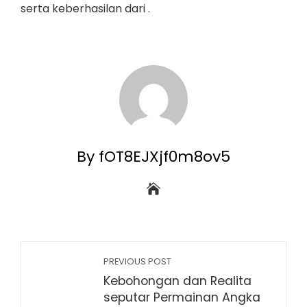
serta keberhasilan dari .
By fOT8EJXjf0m8ov5
PREVIOUS POST
Kebohongan dan Realita
seputar Permainan Angka