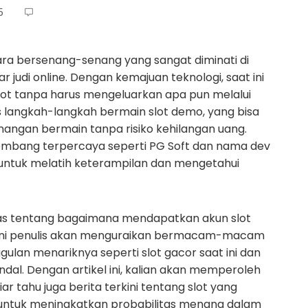
5
ara bersenang-senang yang sangat diminati di
judi online. Dengan kemajuan teknologi, saat ini
ot tanpa harus mengeluarkan apa pun melalui
s langkah-langkah bermain slot demo, yang bisa
ngan bermain tanpa risiko kehilangan uang.
mbang terpercaya seperti PG Soft dan nama dev
t untuk melatih keterampilan dan mengetahui
elas tentang bagaimana mendapatkan akun slot
di sini penulis akan menguraikan bermacam-macam
gulan menariknya seperti slot gacor saat ini dan
al. Dengan artikel ini, kalian akan memperoleh
ar tahu juga berita terkini tentang slot yang
 untuk meningkatkan probabilitas menang dalam