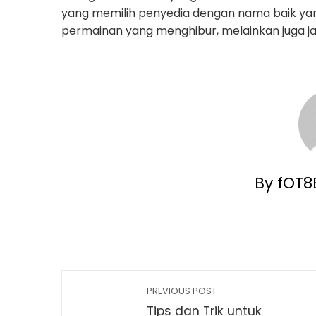
yang memilih penyedia dengan nama baik ya
permainan yang menghibur, melainkan juga jam
By fOT
PREVIOUS POST
Tips dan Trik untuk