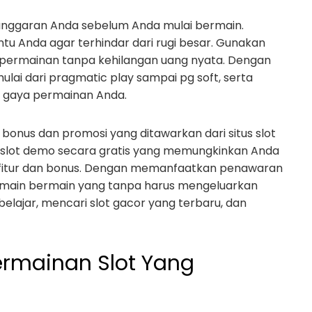
anggaran Anda sebelum Anda mulai bermain.
u Anda agar terhindar dari rugi besar. Gunakan
 permainan tanpa kehilangan uang nyata. Dengan
mulai dari pragmatic play sampai pg soft, serta
 gaya permainan Anda.
onus dan promosi yang ditawarkan dari situs slot
n slot demo secara gratis yang memungkinkan Anda
itur dan bonus. Dengan memanfaatkan penawaran
ermain bermain yang tanpa harus mengeluarkan
belajar, mencari slot gacor yang terbaru, dan
ermainan Slot Yang