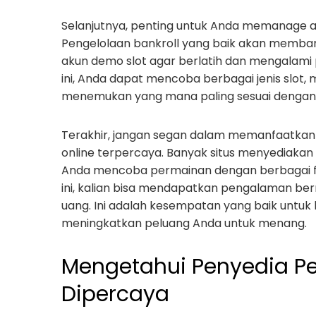
Selanjutnya, penting untuk Anda memanage 
Pengelolaan bankroll yang baik akan membant
akun demo slot agar berlatih dan mengalami
ini, Anda dapat mencoba berbagai jenis slot, 
menemukan yang mana paling sesuai dengan
Terakhir, jangan segan dalam memanfaatkan b
online terpercaya. Banyak situs menyediaka
Anda mencoba permainan dengan berbagai f
ini, kalian bisa mendapatkan pengalaman b
uang. Ini adalah kesempatan yang baik untuk 
meningkatkan peluang Anda untuk menang.
Mengetahui Penyedia P
Dipercaya