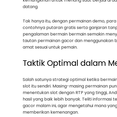
kemungkinan untuk menang saat berjudi di dal
datang.
Tak hanya itu, dengan permainan demo, para
contohnya putaran gratis serta ganjaran tan
pengalaman bermain bermain semakin menyen
tautan permainan gacor dan menggunakan
amat sesuai untuk pemain.
Taktik Optimal dalam 
Salah satunya strategi optimal ketika berm
slot itu sendiri. Masing-masing permainan pun
menentukan slot dengan RTP yang tinggi, A
hasil yang baik lebih banyak. Teliti informasi te
gacor malam ini, agar mengetahui mana yan
memberikan kemenangan.