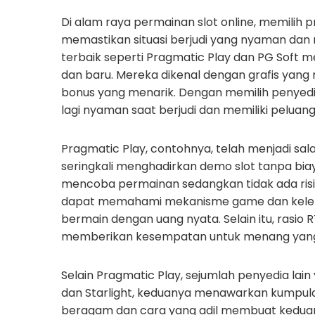
Di alam raya permainan slot online, memilih p
memastikan situasi berjudi yang nyaman da
terbaik seperti Pragmatic Play dan PG Soft
dan baru. Mereka dikenal dengan grafis yan
bonus yang menarik. Dengan memilih penyedia
lagi nyaman saat berjudi dan memiliki peluan
Pragmatic Play, contohnya, telah menjadi sala
seringkali menghadirkan demo slot tanpa b
mencoba permainan sedangkan tidak ada risik
dapat memahami mekanisme game dan keleb
bermain dengan uang nyata. Selain itu, rasi
memberikan kesempatan untuk menang yang l
Selain Pragmatic Play, sejumlah penyedia lai
dan Starlight, keduanya menawarkan kumpulan
beragam dan cara yang adil membuat keduanya