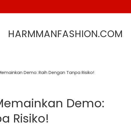
HARMMANFASHION.COM
 Memainkan Demo: Raih Dengan Tanpa Risiko!
 Memainkan Demo:
 Risiko!