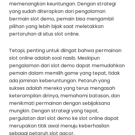
memenangkan keuntungan. Dengan strategi
yang sudah diterapkan dari pengalaman
bermain slot demo, pemain bisa mengambil
pilihan yang lebih bijak saat meletakkan
pertaruhan di situs slot online.
Tetapi, penting untuk diingat bahwa permainan
slot online adalah soal nasib. Meskipun
pengalaman dari slot demo dapat memudahkan
pemain dalam memilih game yang tepat, tidak
ada jaminan keberuntungan. Petaruh yang
sukses adalah mereka yang terus mengasah
keterampilan dirinya, memahami batasan, dan
menikmati permainan dengan sebijaksana
mungkin. Dengan strategi yang tepat,
pergulatan dari slot demo ke slot online dapat
merupakan titik awal menuju keberhasilan
sebagai petaruh slot gacor.