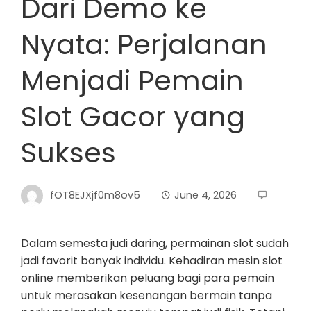
Dari Demo ke
Nyata: Perjalanan
Menjadi Pemain
Slot Gacor yang
Sukses
fOT8EJXjf0m8ov5
June 4, 2026
Dalam semesta judi daring, permainan slot sudah
jadi favorit banyak individu. Kehadiran mesin slot
online memberikan peluang bagi para pemain
untuk merasakan kesenangan bermain tanpa