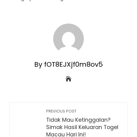
By fOT8EJXjf0m8ov5
PREVIOUS POST
Tidak Mau Ketinggalan?
Simak Hasil Keluaran Togel
Macau Hari Ini!