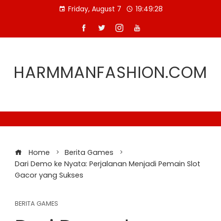
Skip
Friday, August 7
19:49:29
to
content
HARMMANFASHION.COM
Home
Berita Games
Dari Demo ke Nyata: Perjalanan Menjadi Pemain Slot
Gacor yang Sukses
BERITA GAMES