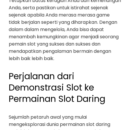
Tetapkan batas kerugian Anda dan kemenangan
Anda, serta pastikan untuk istirahat sejenak
sejenak apabila Anda merasa merasa game
tidak berjalan seperti yang diharapkan. Dengan
dalam dalam mengelola, Anda bisa dapat
menambah kemungkinan agar menjadi seorang
pemain slot yang sukses dan sukses dan
mendapatkan pengalaman bermain dengan
lebih baik lebih baik.
Perjalanan dari
Demonstrasi Slot ke
Permainan Slot Daring
Sejumlah petaruh awal yang mulai
mengeksplorasi dunia permainan slot daring