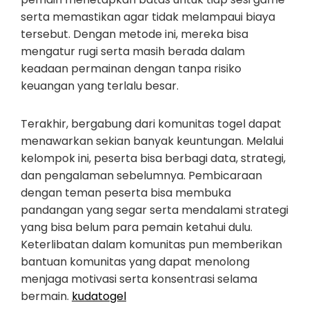
serta memastikan agar tidak melampaui biaya
tersebut. Dengan metode ini, mereka bisa
mengatur rugi serta masih berada dalam
keadaan permainan dengan tanpa risiko
keuangan yang terlalu besar.
Terakhir, bergabung dari komunitas togel dapat
menawarkan sekian banyak keuntungan. Melalui
kelompok ini, peserta bisa berbagi data, strategi,
dan pengalaman sebelumnya. Pembicaraan
dengan teman peserta bisa membuka
pandangan yang segar serta mendalami strategi
yang bisa belum para pemain ketahui dulu.
Keterlibatan dalam komunitas pun memberikan
bantuan komunitas yang dapat menolong
menjaga motivasi serta konsentrasi selama
bermain.
kudatogel