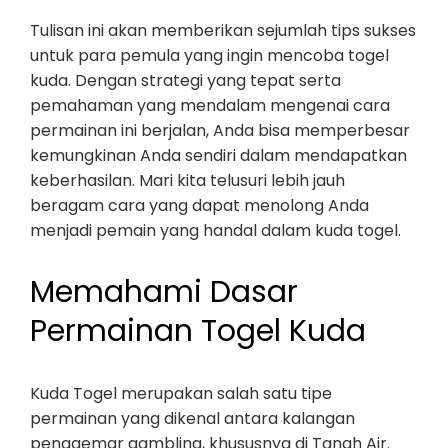
Tulisan ini akan memberikan sejumlah tips sukses
untuk para pemula yang ingin mencoba togel
kuda. Dengan strategi yang tepat serta
pemahaman yang mendalam mengenai cara
permainan ini berjalan, Anda bisa memperbesar
kemungkinan Anda sendiri dalam mendapatkan
keberhasilan. Mari kita telusuri lebih jauh
beragam cara yang dapat menolong Anda
menjadi pemain yang handal dalam kuda togel.
Memahami Dasar
Permainan Togel Kuda
Kuda Togel merupakan salah satu tipe
permainan yang dikenal antara kalangan
penggemar gambling, khususnya di Tanah Air.