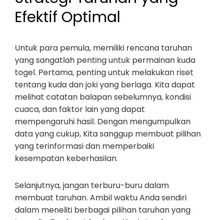
Efektif Optimal
Untuk para pemula, memiliki rencana taruhan
yang sangatlah penting untuk permainan kuda
togel. Pertama, penting untuk melakukan riset
tentang kuda dan joki yang berlaga. Kita dapat
melihat catatan balapan sebelumnya, kondisi
cuaca, dan faktor lain yang dapat
mempengaruhi hasil. Dengan mengumpulkan
data yang cukup, Kita sanggup membuat pilihan
yang terinformasi dan memperbaiki
kesempatan keberhasilan.
Selanjutnya, jangan terburu-buru dalam
membuat taruhan. Ambil waktu Anda sendiri
dalam meneliti berbagai pilihan taruhan yang