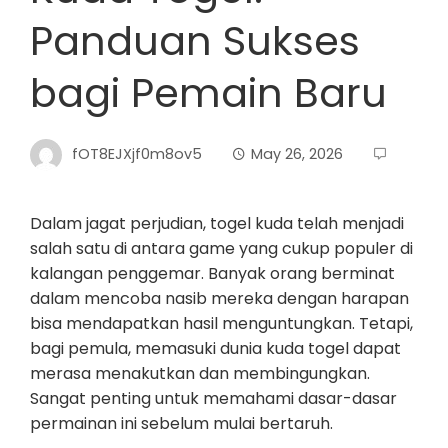
Panduan Sukses
bagi Pemain Baru
fOT8EJXjf0m8ov5
May 26, 2026
Dalam jagat perjudian, togel kuda telah menjadi
salah satu di antara game yang cukup populer di
kalangan penggemar. Banyak orang berminat
dalam mencoba nasib mereka dengan harapan
bisa mendapatkan hasil menguntungkan. Tetapi,
bagi pemula, memasuki dunia kuda togel dapat
merasa menakutkan dan membingungkan.
Sangat penting untuk memahami dasar-dasar
permainan ini sebelum mulai bertaruh.