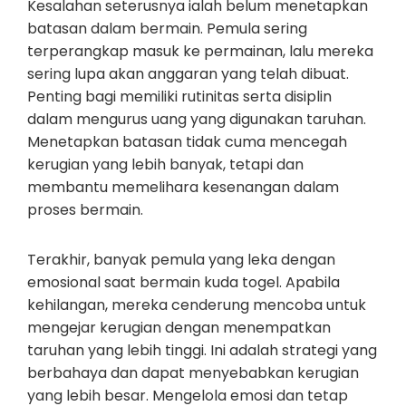
Kesalahan seterusnya ialah belum menetapkan
batasan dalam bermain. Pemula sering
terperangkap masuk ke permainan, lalu mereka
sering lupa akan anggaran yang telah dibuat.
Penting bagi memiliki rutinitas serta disiplin
dalam mengurus uang yang digunakan taruhan.
Menetapkan batasan tidak cuma mencegah
kerugian yang lebih banyak, tetapi dan
membantu memelihara kesenangan dalam
proses bermain.
Terakhir, banyak pemula yang leka dengan
emosional saat bermain kuda togel. Apabila
kehilangan, mereka cenderung mencoba untuk
mengejar kerugian dengan menempatkan
taruhan yang lebih tinggi. Ini adalah strategi yang
berbahaya dan dapat menyebabkan kerugian
yang lebih besar. Mengelola emosi dan tetap