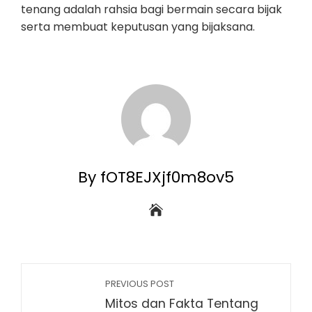
tenang adalah rahsia bagi bermain secara bijak
serta membuat keputusan yang bijaksana.
By fOT8EJXjf0m8ov5
PREVIOUS POST
Mitos dan Fakta Tentang