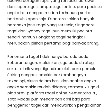
adanya beragam opsi yang tersedia, berawal
dari supertogel sampai togel online, para pecinta
angka bisa dengan mudah terhubung serta
bertaruh kapan saja. Di antara sekian banyak
beraneka jenis togel yang tersedia, Singapore
togel dan Sydney togel pun memiliki pecinta
sendiri, namun Hongkong togel seringkali
merupakan pilihan pertama bagi banyak orang.
Fenomena togel tidak hanya berada pada
keberuntungan, melainkan juga pada strategi
serta teknik yang digunakan oleh para pemain.
Seiring dengan semakin berkembangnya
teknologi, akses dalam hasil dan analisis angka
angka semakin mudah didapat, termasuk juga di
platform-platform togel online. Sementara itu,
Toto Macau pun menambah opsi bagi para
penggemar togel dari menawarkan pengalaman