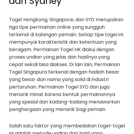
dan Sydney
Togel Hongkong, Singapore, dan SYD merupakan
tiga tipe permainan online yang sungguh
terkenal di kalangan pemain. Setiap tipe togel ini
mempunyai karakteristik dan ketentuan yang
beragam. Permainan Togel HK diakui dengan
proses undian yang jelas dan hasilnya yang
cepat sekali bisa diakses. Di lain lain, Permainan
Togel Singapura terkenal dengan hadiah besar
yang besar dan nama yang solid di industri
pertaruhan. Permainan Togel SYD dan juga
menarik minat karena bentuk permainannya
yang spesial dan kadang-kadang menawarkan
penghargaan yang menarik bagi pemain.
Salah satu faktor yang membedakan togel-togel
ini adalah metode undian dan hasil yang