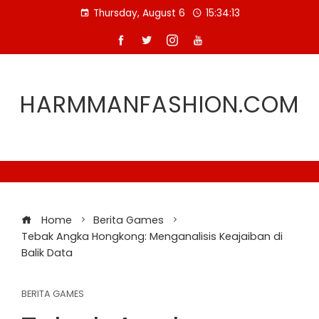
Skip
Thursday, August 6
15:34:14
to
content
HARMMANFASHION.COM
Home
Berita Games
Tebak Angka Hongkong: Menganalisis Keajaiban di
Balik Data
BERITA GAMES