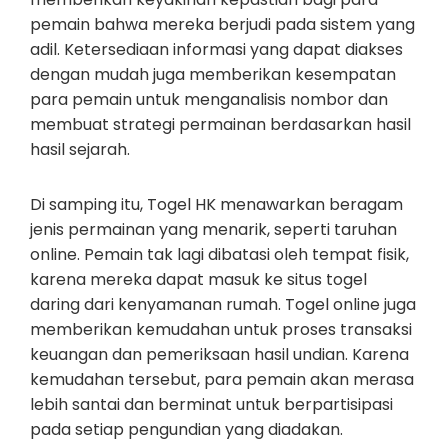
pemain bahwa mereka berjudi pada sistem yang
adil. Ketersediaan informasi yang dapat diakses
dengan mudah juga memberikan kesempatan
para pemain untuk menganalisis nombor dan
membuat strategi permainan berdasarkan hasil
hasil sejarah.
Di samping itu, Togel HK menawarkan beragam
jenis permainan yang menarik, seperti taruhan
online. Pemain tak lagi dibatasi oleh tempat fisik,
karena mereka dapat masuk ke situs togel
daring dari kenyamanan rumah. Togel online juga
memberikan kemudahan untuk proses transaksi
keuangan dan pemeriksaan hasil undian. Karena
kemudahan tersebut, para pemain akan merasa
lebih santai dan berminat untuk berpartisipasi
pada setiap pengundian yang diadakan.