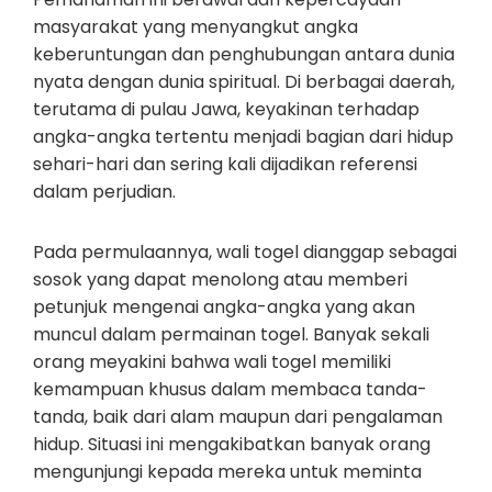
masyarakat yang menyangkut angka
keberuntungan dan penghubungan antara dunia
nyata dengan dunia spiritual. Di berbagai daerah,
terutama di pulau Jawa, keyakinan terhadap
angka-angka tertentu menjadi bagian dari hidup
sehari-hari dan sering kali dijadikan referensi
dalam perjudian.
Pada permulaannya, wali togel dianggap sebagai
sosok yang dapat menolong atau memberi
petunjuk mengenai angka-angka yang akan
muncul dalam permainan togel. Banyak sekali
orang meyakini bahwa wali togel memiliki
kemampuan khusus dalam membaca tanda-
tanda, baik dari alam maupun dari pengalaman
hidup. Situasi ini mengakibatkan banyak orang
mengunjungi kepada mereka untuk meminta