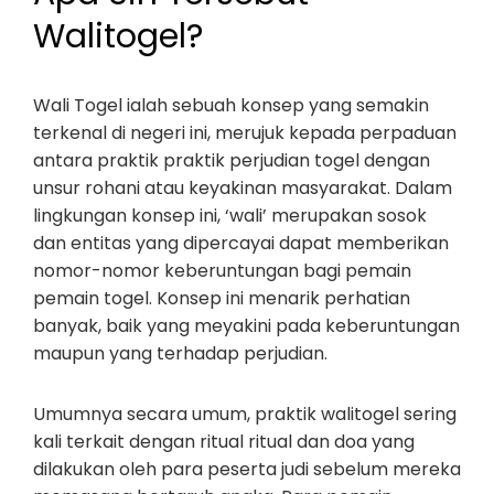
Walitogel?
Wali Togel ialah sebuah konsep yang semakin
terkenal di negeri ini, merujuk kepada perpaduan
antara praktik praktik perjudian togel dengan
unsur rohani atau keyakinan masyarakat. Dalam
lingkungan konsep ini, ‘wali’ merupakan sosok
dan entitas yang dipercayai dapat memberikan
nomor-nomor keberuntungan bagi pemain
pemain togel. Konsep ini menarik perhatian
banyak, baik yang meyakini pada keberuntungan
maupun yang terhadap perjudian.
Umumnya secara umum, praktik walitogel sering
kali terkait dengan ritual ritual dan doa yang
dilakukan oleh para peserta judi sebelum mereka