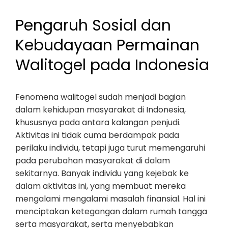
Pengaruh Sosial dan
Kebudayaan Permainan
Walitogel pada Indonesia
Fenomena walitogel sudah menjadi bagian
dalam kehidupan masyarakat di Indonesia,
khususnya pada antara kalangan penjudi.
Aktivitas ini tidak cuma berdampak pada
perilaku individu, tetapi juga turut memengaruhi
pada perubahan masyarakat di dalam
sekitarnya. Banyak individu yang kejebak ke
dalam aktivitas ini, yang membuat mereka
mengalami mengalami masalah finansial. Hal ini
menciptakan ketegangan dalam rumah tangga
serta masyarakat, serta menyebabkan