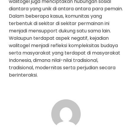
walitogel juga menciptakan hubungan sosial
diantara yang unik di antara antara para pemain.
Dalam beberapa kasus, komunitas yang
terbentuk di sekitar di sekitar permainan ini
menjadi mensupport dukung satu sama lain.
Walaupun terdapat aspek negatif, kejadian
walitogel menjadi refleksi kompleksitas budaya
serta masyarakat yang terdapat di masyarakat
Indonesia, dimana nilai-nilai tradisional,
tradisional, modernitas serta perjudian secara
berinteraksi.