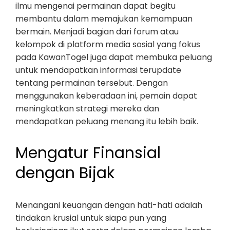
ilmu mengenai permainan dapat begitu
membantu dalam memajukan kemampuan
bermain. Menjadi bagian dari forum atau
kelompok di platform media sosial yang fokus
pada KawanTogel juga dapat membuka peluang
untuk mendapatkan informasi terupdate
tentang permainan tersebut. Dengan
menggunakan keberadaan ini, pemain dapat
meningkatkan strategi mereka dan
mendapatkan peluang menang itu lebih baik.
Mengatur Finansial
dengan Bijak
Menangani keuangan dengan hati-hati adalah
tindakan krusial untuk siapa pun yang