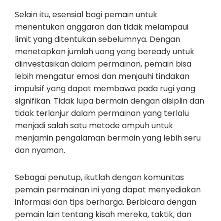
Selain itu, esensial bagi pemain untuk
menentukan anggaran dan tidak melampaui
limit yang ditentukan sebelumnya. Dengan
menetapkan jumlah uang yang beready untuk
diinvestasikan dalam permainan, pemain bisa
lebih mengatur emosi dan menjauhi tindakan
impulsif yang dapat membawa pada rugi yang
signifikan. Tidak lupa bermain dengan disiplin dan
tidak terlanjur dalam permainan yang terlalu
menjadi salah satu metode ampuh untuk
menjamin pengalaman bermain yang lebih seru
dan nyaman.
Sebagai penutup, ikutlah dengan komunitas
pemain permainan ini yang dapat menyediakan
informasi dan tips berharga. Berbicara dengan
pemain lain tentang kisah mereka, taktik, dan