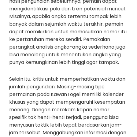
hasil pengundian sebelumnya, pemain dapat
mengidentifikasi pola dan tren potensial muncul.
Misalnya, apabila angka tertentu tampak lebih
banyak dalam sejumlah waktu terakhir, pemain
dapat memikirkan untuk memasukkan nomor itu
ke pertaruhan mereka sendiri. Pemakaian
perangkat analisis angka-angka sederhana juga
bisa menolong untuk menentukan angka yang
punya kemungkinan lebih tinggi agar tampak.
Selain itu, kritis untuk memperhatikan waktu dan
jumlah pengundian. Masing-masing tipe
permainan pada KawanTogel memiliki kalender
khusus yang dapat mempengaruhi kesempatan
menang. Dengan merekam kapan nomor
spesifik tak henti-henti terjadi, pengguna bisa
menyusun taktik lebih tepat berdasarkan jam-
jam tersebut. Menggabungkan informasi dengan