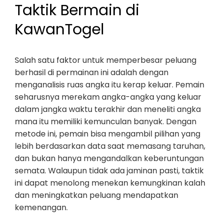
Taktik Bermain di
KawanTogel
Salah satu faktor untuk memperbesar peluang
berhasil di permainan ini adalah dengan
menganalisis ruas angka itu kerap keluar. Pemain
seharusnya merekam angka-angka yang keluar
dalam jangka waktu terakhir dan meneliti angka
mana itu memiliki kemunculan banyak. Dengan
metode ini, pemain bisa mengambil pilihan yang
lebih berdasarkan data saat memasang taruhan,
dan bukan hanya mengandalkan keberuntungan
semata. Walaupun tidak ada jaminan pasti, taktik
ini dapat menolong menekan kemungkinan kalah
dan meningkatkan peluang mendapatkan
kemenangan.