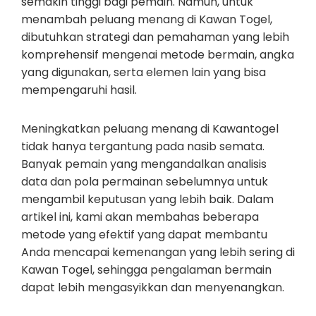
semakin tinggi bagi pemain. Namun, untuk
menambah peluang menang di Kawan Togel,
dibutuhkan strategi dan pemahaman yang lebih
komprehensif mengenai metode bermain, angka
yang digunakan, serta elemen lain yang bisa
mempengaruhi hasil.
Meningkatkan peluang menang di Kawantogel
tidak hanya tergantung pada nasib semata.
Banyak pemain yang mengandalkan analisis
data dan pola permainan sebelumnya untuk
mengambil keputusan yang lebih baik. Dalam
artikel ini, kami akan membahas beberapa
metode yang efektif yang dapat membantu
Anda mencapai kemenangan yang lebih sering di
Kawan Togel, sehingga pengalaman bermain
dapat lebih mengasyikkan dan menyenangkan.