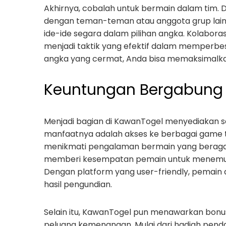
Akhirnya, cobalah untuk bermain dalam tim.
dengan teman-teman atau anggota grup lain
ide-ide segara dalam pilihan angka. Kolabor
menjadi taktik yang efektif dalam memperbes
angka yang cermat, Anda bisa memaksimalka
Keuntungan Bergabung 
Menjadi bagian di KawanTogel menyediakan s
manfaatnya adalah akses ke berbagai game to
menikmati pengalaman bermain yang beragam, 
memberi kesempatan pemain untuk menemukan
Dengan platform yang user-friendly, pemai
hasil pengundian.
Selain itu, KawanTogel pun menawarkan bon
peluang kemenangan. Mulai dari hadiah penda