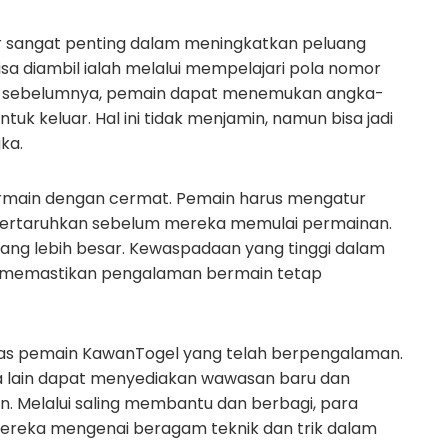
r sangat penting dalam meningkatkan peluang
sa diambil ialah melalui mempelajari pola nomor
ta sebelumnya, pemain dapat menemukan angka-
ntuk keluar. Hal ini tidak menjamin, namun bisa jadi
ka.
bermain dengan cermat. Pemain harus mengatur
pertaruhkan sebelum mereka memulai permainan.
yang lebih besar. Kewaspadaan yang tinggi dalam
 memastikan pengalaman bermain tetap
tas pemain KawanTogel yang telah berpengalaman.
ta lain dapat menyediakan wawasan baru dan
an. Melalui saling membantu dan berbagi, para
reka mengenai beragam teknik dan trik dalam