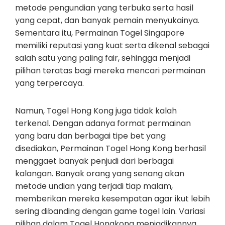
metode pengundian yang terbuka serta hasil
yang cepat, dan banyak pemain menyukainya.
Sementara itu, Permainan Togel Singapore
memiliki reputasi yang kuat serta dikenal sebagai
salah satu yang paling fair, sehingga menjadi
pilihan teratas bagi mereka mencari permainan
yang terpercaya.
Namun, Togel Hong Kong juga tidak kalah
terkenal. Dengan adanya format permainan
yang baru dan berbagai tipe bet yang
disediakan, Permainan Togel Hong Kong berhasil
menggaet banyak penjudi dari berbagai
kalangan. Banyak orang yang senang akan
metode undian yang terjadi tiap malam,
memberikan mereka kesempatan agar ikut lebih
sering dibanding dengan game togel lain. Variasi
pilihan dalam Togel Hongkong menjadikannya