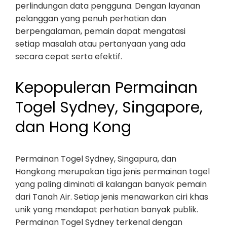
perlindungan data pengguna. Dengan layanan
pelanggan yang penuh perhatian dan
berpengalaman, pemain dapat mengatasi
setiap masalah atau pertanyaan yang ada
secara cepat serta efektif.
Kepopuleran Permainan
Togel Sydney, Singapore,
dan Hong Kong
Permainan Togel Sydney, Singapura, dan
Hongkong merupakan tiga jenis permainan togel
yang paling diminati di kalangan banyak pemain
dari Tanah Air. Setiap jenis menawarkan ciri khas
unik yang mendapat perhatian banyak publik.
Permainan Togel Sydney terkenal dengan