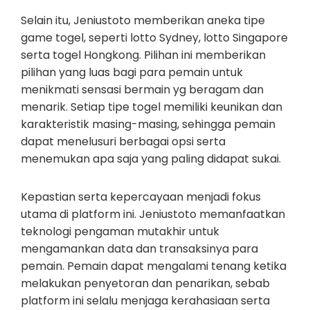
Selain itu, Jeniustoto memberikan aneka tipe
game togel, seperti lotto Sydney, lotto Singapore
serta togel Hongkong. Pilihan ini memberikan
pilihan yang luas bagi para pemain untuk
menikmati sensasi bermain yg beragam dan
menarik. Setiap tipe togel memiliki keunikan dan
karakteristik masing-masing, sehingga pemain
dapat menelusuri berbagai opsi serta
menemukan apa saja yang paling didapat sukai.
Kepastian serta kepercayaan menjadi fokus
utama di platform ini. Jeniustoto memanfaatkan
teknologi pengaman mutakhir untuk
mengamankan data dan transaksinya para
pemain. Pemain dapat mengalami tenang ketika
melakukan penyetoran dan penarikan, sebab
platform ini selalu menjaga kerahasiaan serta