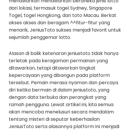
menawarkan menawarkan beraneka jenis lotto
dari lokasi, termasuk togel Sydney, Singapore
Togel, togel Hongkong, dan toto Macau. Berkat
akses akses dan beragam ^^fitur-fitur yang
menarik, JeniusToto sukses menjadi favorit untuk
sejumlah penggemar lotto.
Alasan di balik ketenaran jeniustoto tidak hanya
terletak pada keragaman permainan yang
ditawarkan, tetapi ditawarkan tingkat
kepercayaan yang dibangun pada platform
tersebut. Pemain merasa nyaman dan percaya
diri ketika bermain di dalam jeniustoto, yang
dengan data terbuka dan perangkat yang
ramah pengguna. Lewat artikel ini, kita semua
akan mencoba menelusuri secara mendalam
tentang misteri di seputar keberhasilan
JeniusToto serta alasannya platform ini menjadi