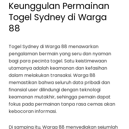
Keunggulan Permainan
Togel Sydney di Warga
88
Togel Sydney di Warga 88 menawarkan
pengalaman bermain yang seru dan nyaman
bagi para pecinta togel. Satu keistimewaan
utamanya adalah keamanan dan kefasihan
dalam melakukan transaksi. Warga 88
memastikan bahwa seluruh data pribadi dan
finansial user dilindungi dengan teknologi
keamanan mutakhir, sehingga pemain dapat
fokus pada permainan tanpa rasa cemas akan
kebocoran informasi.
Di samping itu, Warga 88 menyediakan sejumlah