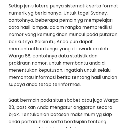
Setiap jenis lotere punya sistematik serta format
numerik yg berlainanya. Untuk togel Sydney,
contohnya, beberapa pemain yg mempelajari
data hasil lampau dalam rangka memprediksi
nomor yang kemungkinan muncul pada putaran
berikutnya. Selain itu, Anda pun dapat
memanfaatkan fungsi yang ditawarkan oleh
Warga 88, contohnya data statistik dan
prakiraan nomor, untuk membantu anda di
menentukan keputusan. Ingatlah untuk selalu
memantau informasi berita tentang hasil undian
supaya anda tetap terinformasi.
Saat bermain pada situs sbobet atau juga Warga
88, pastikan Anda mengatur anggaran secara
bijak. Tentukanlah batasan maksimum yg siap
anda pertaruhkan serta berdisiplin tentang