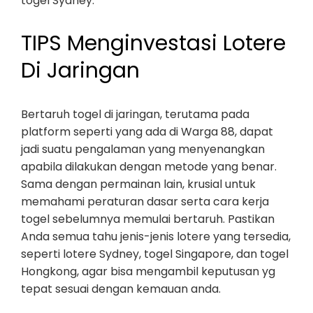
togel Sydney.
TIPS Menginvestasi Lotere
Di Jaringan
Bertaruh togel di jaringan, terutama pada
platform seperti yang ada di Warga 88, dapat
jadi suatu pengalaman yang menyenangkan
apabila dilakukan dengan metode yang benar.
Sama dengan permainan lain, krusial untuk
memahami peraturan dasar serta cara kerja
togel sebelumnya memulai bertaruh. Pastikan
Anda semua tahu jenis-jenis lotere yang tersedia,
seperti lotere Sydney, togel Singapore, dan togel
Hongkong, agar bisa mengambil keputusan yg
tepat sesuai dengan kemauan anda.