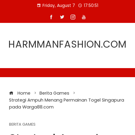
Skip
Friday, August 7
17:50:52
to
content
HARMMANFASHION.COM
Home
Berita Games
Strategi Ampuh Menang Permainan Togel Singapura
pada Warga88.com
BERITA GAMES