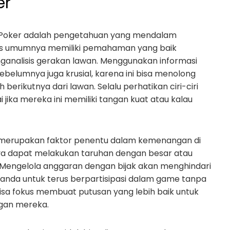
er
N Poker adalah pengetahuan yang mendalam
ses umumnya memiliki pemahaman yang baik
analisis gerakan lawan. Menggunakan informasi
belumnya juga krusial, karena ini bisa menolong
erikutnya dari lawan. Selalu perhatikan ciri-ciri
 jika mereka ini memiliki tangan kuat atau kalau
ga merupakan faktor penentu dalam kemenangan di
nya dapat melakukan taruhan dengan besar atau
. Mengelola anggaran dengan bijak akan menghindari
anda untuk terus berpartisipasi dalam game tanpa
bisa fokus membuat putusan yang lebih baik untuk
an mereka.