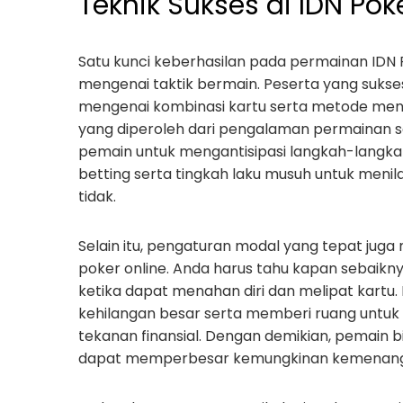
Teknik Sukses di IDN Pok
Satu kunci keberhasilan pada permainan ID
mengenai taktik bermain. Peserta yang suk
mengenai kombinasi kartu serta metode meng
yang diperoleh dari pengalaman permainan se
pemain untuk mengantisipasi langkah-langkah b
betting serta tingkah laku musuh untuk menilai
tidak.
Selain itu, pengaturan modal yang tepat ju
poker online. Anda harus tahu kapan sebaik
ketika dapat menahan diri dan melipat kartu
kehilangan besar serta memberi ruang untuk 
tekanan finansial. Dengan demikian, pemain 
dapat memperbesar kemungkinan kemenang