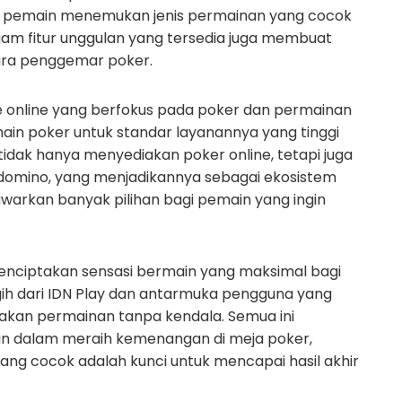
 pemain menemukan jenis permainan yang cocok
m fitur unggulan yang tersedia juga membuat
para penggemar poker.
e online yang berfokus pada poker dan permainan
emain poker untuk standar layanannya yang tinggi
idak hanya menyediakan poker online, tetapi juga
 domino, yang menjadikannya sebagai ekosistem
warkan banyak pilihan bagi pemain yang ingin
enciptakan sensasi bermain yang maksimal bagi
ih dari IDN Play dan antarmuka pengguna yang
akan permainan tanpa kendala. Semua ini
in dalam meraih kemenangan di meja poker,
g cocok adalah kunci untuk mencapai hasil akhir