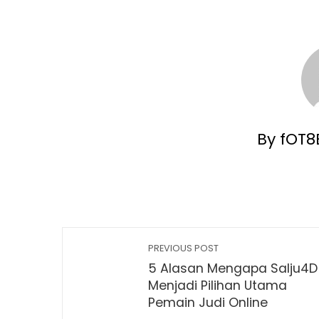
By fOT
PREVIOUS POST
5 Alasan Mengapa Salju4D
Menjadi Pilihan Utama
Pemain Judi Online